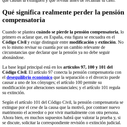
qué causas la extinguen y qué revisar antes de reclamar tu caso.
Qué significa realmente perder la pensión
compensatoria
Cuando se plantea
cuándo se pierde la pensión compensatoria
, lo
primero es aclarar que, en España, esta figura se encuadra en el
Código Civil
y exige distinguir entre
modificación
y
extinción
. No
es lo mismo revisar su cuantía por un cambio relevante de
circunstancias que declarar que la pensión ya no debe seguir
abonándose.
La base legal principal está en los
artículos 97, 100 y 101 del
Código Civil
. El artículo 97 conecta la pensión compensatoria con
el
desequilibrio económico
que la separación o el divorcio puede
causar a uno de los cónyuges; el artículo 100 permite su
modificación por alteraciones sustanciales; y el artículo 101 regula
su extinción.
Según el artículo 101 del Código Civil, la pensión compensatoria se
extingue por el cese de la causa que la motivó, por contraer nuevo
matrimonio el acreedor o por vivir maritalmente con otra persona.
Ahora bien, en muchos supuestos habrá que valorar la prueba y, si
se discute, solicitar la correspondiente revisión o extinción judicial.