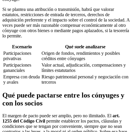
Si se plantea una atribución o transmisión, habrá que valorar
estatutos, restricciones de entrada de terceros, derechos de
adquisición preferente y el impacto sobre el control de la sociedad. A
veces puede ser más razonable compensar económicamente al otro
cónyuge con otros bienes o mediante pagos aplazados, si la tesorería
lo permite.
Escenario
Qué suele analizarse
Participaciones
Origen de fondos, rendimientos y posibles
privativas
créditos entre cónyuges
Participaciones
Valor actual, adjudicación, compensaciones y
gananciales
límites estatutarios
Empresa con deuda
Riesgo patrimonial personal y negociación con
y avales
terceros
Qué puede pactarse entre los cónyuges y
con los socios
El margen de pacto puede ser amplio, pero no ilimitado. El
art.
1255 del Código Civil
permite establecer los pactos, cláusulas y
condiciones que se tengan por conveniente, siempre que no sean
contrarios a las leyes, a la moral ni al orden público. Sobre esa base,