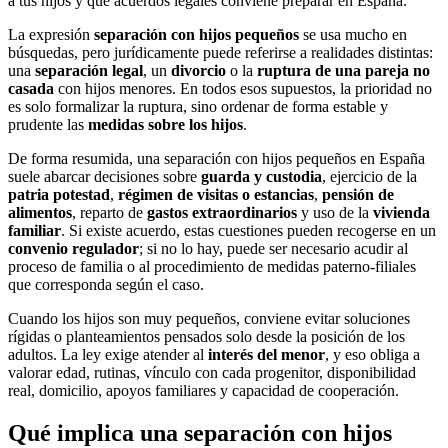
a tus hijos y qué acuerdos legales conviene preparar en España.
La expresión
separación con hijos pequeños
se usa mucho en
búsquedas, pero jurídicamente puede referirse a realidades distintas:
una
separación legal
, un
divorcio
o la
ruptura de una pareja no
casada
con hijos menores. En todos esos supuestos, la prioridad no
es solo formalizar la ruptura, sino ordenar de forma estable y
prudente las
medidas sobre los hijos
.
De forma resumida, una separación con hijos pequeños en España
suele abarcar decisiones sobre
guarda y custodia
, ejercicio de la
patria potestad
,
régimen de visitas o estancias
,
pensión de
alimentos
, reparto de
gastos extraordinarios
y uso de la
vivienda
familiar
. Si existe acuerdo, estas cuestiones pueden recogerse en un
convenio regulador
; si no lo hay, puede ser necesario acudir al
proceso de familia o al procedimiento de medidas paterno-filiales
que corresponda según el caso.
Cuando los hijos son muy pequeños, conviene evitar soluciones
rígidas o planteamientos pensados solo desde la posición de los
adultos. La ley exige atender al
interés del menor
, y eso obliga a
valorar edad, rutinas, vínculo con cada progenitor, disponibilidad
real, domicilio, apoyos familiares y capacidad de cooperación.
Qué implica una separación con hijos