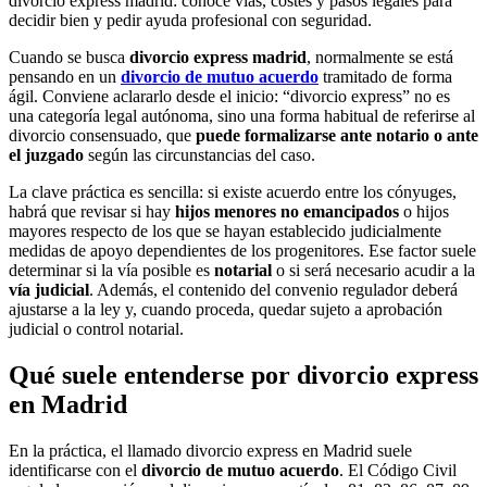
divorcio express madrid: conoce vías, costes y pasos legales para
decidir bien y pedir ayuda profesional con seguridad.
Cuando se busca
divorcio express madrid
, normalmente se está
pensando en un
divorcio de mutuo acuerdo
tramitado de forma
ágil. Conviene aclararlo desde el inicio: “divorcio express” no es
una categoría legal autónoma, sino una forma habitual de referirse al
divorcio consensuado, que
puede formalizarse ante notario o ante
el juzgado
según las circunstancias del caso.
La clave práctica es sencilla: si existe acuerdo entre los cónyuges,
habrá que revisar si hay
hijos menores no emancipados
o hijos
mayores respecto de los que se hayan establecido judicialmente
medidas de apoyo dependientes de los progenitores. Ese factor suele
determinar si la vía posible es
notarial
o si será necesario acudir a la
vía judicial
. Además, el contenido del convenio regulador deberá
ajustarse a la ley y, cuando proceda, quedar sujeto a aprobación
judicial o control notarial.
Qué suele entenderse por divorcio express
en Madrid
En la práctica, el llamado divorcio express en Madrid suele
identificarse con el
divorcio de mutuo acuerdo
. El Código Civil