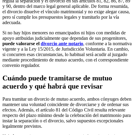
regula la separación y el divorcio en sus artículos 81, 82, 86, 87, 89
y 90, dentro del marco legal general aplicable. De forma resumida,
el divorcio disuelve el vínculo matrimonial y no exige alegar causa,
pero sí cumplir los presupuestos legales y tramitarlo por la vía
adecuada.
Si no hay hijos menores no emancipados ni hijos con medidas de
apoyo atribuidas judicialmente que dependan de sus progenitores,
puede valorarse el
divorcio ante notario
, conforme a la normativa
vigente y a la Ley 15/2015, de Jurisdicción Voluntaria. En cambio,
si concurren esas circunstancias, lo habitual será acudir al juzgado
mediante procedimiento de mutuo acuerdo, con el correspondiente
convenio regulador.
Cuándo puede tramitarse de mutuo
acuerdo y qué habrá que revisar
Para tramitar un divorcio de mutuo acuerdo, ambos cónyuges deben
mantener una voluntad coincidente de divorciarse y de ordenar sus
efectos. Además, el artículo 81 del Código Civil resulta relevante
respecto del plazo mínimo desde la celebración del matrimonio para
instar la separación o el divorcio, salvo supuestos excepcionales
legalmente previstos.