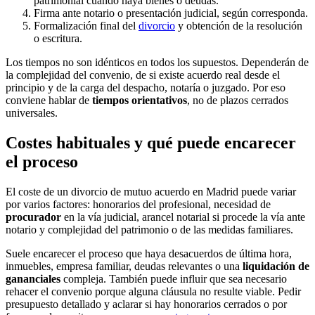
patrimonial cuando haya bienes o deudas.
Firma ante notario o presentación judicial, según corresponda.
Formalización final del
divorcio
y obtención de la resolución
o escritura.
Los tiempos no son idénticos en todos los supuestos. Dependerán de
la complejidad del convenio, de si existe acuerdo real desde el
principio y de la carga del despacho, notaría o juzgado. Por eso
conviene hablar de
tiempos orientativos
, no de plazos cerrados
universales.
Costes habituales y qué puede encarecer
el proceso
El coste de un divorcio de mutuo acuerdo en Madrid puede variar
por varios factores: honorarios del profesional, necesidad de
procurador
en la vía judicial, arancel notarial si procede la vía ante
notario y complejidad del patrimonio o de las medidas familiares.
Suele encarecer el proceso que haya desacuerdos de última hora,
inmuebles, empresa familiar, deudas relevantes o una
liquidación de
gananciales
compleja. También puede influir que sea necesario
rehacer el convenio porque alguna cláusula no resulte viable. Pedir
presupuesto detallado y aclarar si hay honorarios cerrados o por