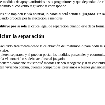
nte medidas de apoyo atribuidas a sus progenitores y que dependan de 
incluido el convenio regulador si corresponde.
ias que impiden la vía notarial, lo habitual será acudir al
juzgado
. En l
 cuando proceda por la afectación a menores.
tituye por sí sola
el cauce legal de separación cuando este deba formal
iciar la separación
nscurrido
tres meses
desde la celebración del matrimonio para pedir la s
vistos.
ieren separarse y si pueden pactar las medidas personales y económica
 la vía notarial o si debe acudirse al juzgado.
cuerdo conviene revisar qué medidas deben recogerse y si su contenid
sten vivienda común, cuentas compartidas, préstamos o bienes ganancial