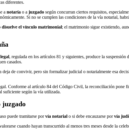
as diferentes.
se a
notaría
o a
juzgado
según concurran ciertos requisitos, especialme
camente. Si no se cumplen las condiciones de la vía notarial, habrá q
o disuelve el vínculo matrimonial
; el matrimonio sigue existiendo, a
aña
legal
, regulada en los artículos 81 y siguientes, produce la suspensió
guen casados.
ja deja de convivir, pero sin formalizar judicial o notarialmente esa dec
egal. Conforme al artículo 84 del Código Civil, la reconciliación pone fi
 suficiente según la vía utilizada.
o juzgado
 caso puede tramitarse por
vía notarial
o si debe encauzarse por
vía judi
alorarse cuando hayan transcurrido al menos tres meses desde la cele