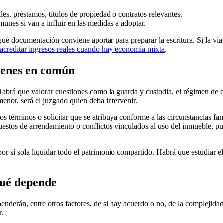
s, préstamos, títulos de propiedad o contratos relevantes.
unes si van a influir en las medidas a adoptar.
qué documentación conviene aportar para preparar la escritura. Si la vía e
acreditar ingresos reales cuando hay economía mixta
.
bienes en común
 Habrá que valorar cuestiones como la guarda y custodia, el régimen de es
enor, será el juzgado quien deba intervenir.
s términos o solicitar que se atribuya conforme a las circunstancias fa
puestos de arrendamiento o conflictos vinculados al uso del inmueble, pu
por sí sola liquidar todo el patrimonio compartido. Habrá que estudiar 
qué depende
derán, entre otros factores, de si hay acuerdo o no, de la complejidad 
r.