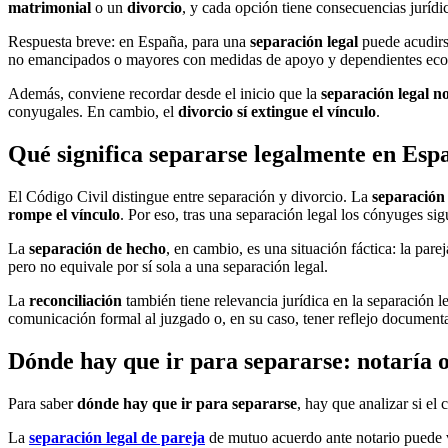
matrimonial
o un
divorcio
, y cada opción tiene consecuencias jurídic
Respuesta breve: en España, para una
separación legal
puede acudir
no emancipados o mayores con medidas de apoyo y dependientes económi
Además, conviene recordar desde el inicio que la
separación legal n
conyugales. En cambio, el
divorcio sí extingue el vínculo
.
Qué significa separarse legalmente en Esp
El Código Civil distingue entre separación y divorcio. La
separación 
rompe el vínculo
. Por eso, tras una separación legal los cónyuges si
La
separación de hecho
, en cambio, es una situación fáctica: la pare
pero no equivale por sí sola a una separación legal.
La
reconciliación
también tiene relevancia jurídica en la separación l
comunicación formal al juzgado o, en su caso, tener reflejo documental
Dónde hay que ir para separarse: notaría 
Para saber
dónde hay que ir para separarse
, hay que analizar si el
La
separación legal de pareja
de mutuo acuerdo ante notario puede v