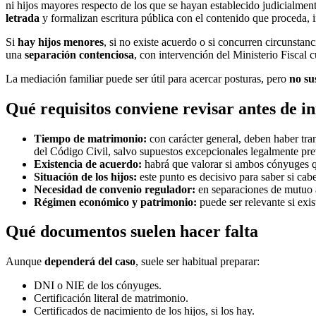
ni hijos mayores respecto de los que se hayan establecido judicialme
letrada
y formalizan escritura pública con el contenido que proceda, 
Si
hay hijos menores
, si no existe acuerdo o si concurren circunstanc
una
separación contenciosa
, con intervención del Ministerio Fiscal
La mediación familiar puede ser útil para acercar posturas, pero
no sus
Qué requisitos conviene revisar antes de in
Tiempo de matrimonio:
con carácter general, deben haber tra
del Código Civil, salvo supuestos excepcionales legalmente pre
Existencia de acuerdo:
habrá que valorar si ambos cónyuges qu
Situación de los hijos:
este punto es decisivo para saber si cabe
Necesidad de convenio regulador:
en separaciones de mutuo a
Régimen económico y patrimonio:
puede ser relevante si exi
Qué documentos suelen hacer falta
Aunque
dependerá del caso
, suele ser habitual preparar:
DNI o NIE de los cónyuges.
Certificación literal de matrimonio.
Certificados de nacimiento de los hijos, si los hay.