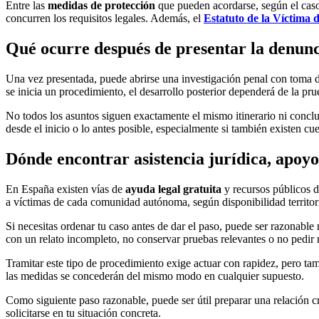
Entre las
medidas de protección
que pueden acordarse, según el caso
concurren los requisitos legales. Además, el
Estatuto de la Víctima d
Qué ocurre después de presentar la denun
Una vez presentada, puede abrirse una investigación penal con toma de
se inicia un procedimiento, el desarrollo posterior dependerá de la prue
No todos los asuntos siguen exactamente el mismo itinerario ni conclu
desde el inicio o lo antes posible, especialmente si también existen cu
Dónde encontrar asistencia jurídica, apoyo 
En España existen vías de
ayuda legal gratuita
y recursos públicos de
a víctimas de cada comunidad autónoma, según disponibilidad territori
Si necesitas ordenar tu caso antes de dar el paso, puede ser razonable
con un relato incompleto, no conservar pruebas relevantes o no pedir 
Tramitar este tipo de procedimiento exige actuar con rapidez, pero tam
las medidas se concederán del mismo modo en cualquier supuesto.
Como siguiente paso razonable, puede ser útil preparar una relación c
solicitarse en tu situación concreta.