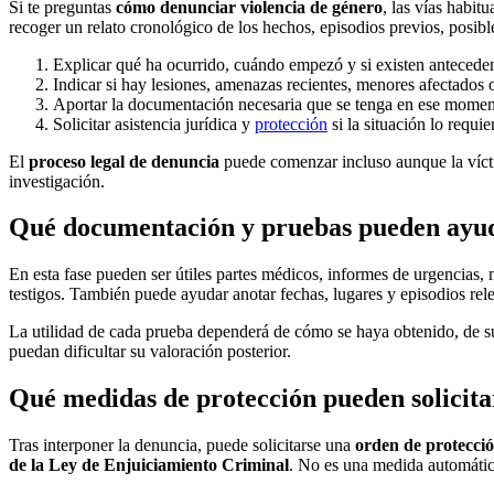
Si te preguntas
cómo denunciar violencia de género
, las vías habit
recoger un relato cronológico de los hechos, episodios previos, posible
Explicar qué ha ocurrido, cuándo empezó y si existen anteceden
Indicar si hay lesiones, amenazas recientes, menores afectados o
Aportar la documentación necesaria que se tenga en ese momento
Solicitar asistencia jurídica y
protección
si la situación lo requie
El
proceso legal de denuncia
puede comenzar incluso aunque la vícti
investigación.
Qué documentación y pruebas pueden ayud
En esta fase pueden ser útiles partes médicos, informes de urgencias, 
testigos. También puede ayudar anotar fechas, lugares y episodios rele
La utilidad de cada prueba dependerá de cómo se haya obtenido, de su
puedan dificultar su valoración posterior.
Qué medidas de protección pueden solicita
Tras interponer la denuncia, puede solicitarse una
orden de protecci
de la Ley de Enjuiciamiento Criminal
. No es una medida automática: