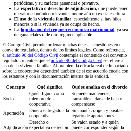
periódicas, y su carácter ganancial o privativo.
La expectativa o derecho de adjudicación
, que puede tener
un valor económico relevante aunque aún no exista escritura.
El uso de la vivienda familiar
, especialmente si hay hijos
menores o si la vivienda ya se ocupa de hecho.
La
liquidación del régimen económico matrimonial
, ya sea
de gananciales o de otro régimen aplicable.
El Código Civil permite ordenar muchas de estas cuestiones en el
convenio regulador, dentro de los límites legales. Como referencia,
el
artículo 90 del Código Civil
contempla el contenido del convenio
regulador, mientras que el
artículo 96 del Código Civil
se refiere al
uso de la vivienda familiar. Ahora bien, la eficacia real de lo pactado
sobre la cooperativa dependerá también de si ese acuerdo encaja con
los estatutos y con la documentación interna de la entidad.
Concepto
Qué significa
Qué se analiza en el divorcio
Quién figura como
Si puede mantenerse,
Socio
miembro de la
transmitirse, darse de baja o
cooperativa
compensarse
Dinero entregado a la
Su cuantía, origen y posible
Aportación
cooperativa
reparto de aportaciones
Derecho o
Su valor, estado y a quién
Adjudicación
expectativa de recibir
puede corresponder según la