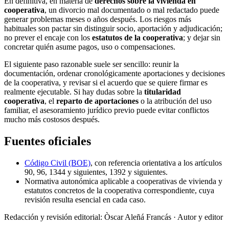
En definitiva, en materia de
derechos sobre la vivienda en
cooperativa
, un divorcio mal documentado o mal redactado puede
generar problemas meses o años después. Los riesgos más
habituales son pactar sin distinguir socio, aportación y adjudicación;
no prever el encaje con los
estatutos de la cooperativa
; y dejar sin
concretar quién asume pagos, uso o compensaciones.
El siguiente paso razonable suele ser sencillo: reunir la
documentación, ordenar cronológicamente aportaciones y decisiones
de la cooperativa, y revisar si el acuerdo que se quiere firmar es
realmente ejecutable. Si hay dudas sobre la
titularidad
cooperativa
, el
reparto de aportaciones
o la atribución del uso
familiar, el asesoramiento jurídico previo puede evitar conflictos
mucho más costosos después.
Fuentes oficiales
Código Civil (BOE)
, con referencia orientativa a los artículos
90, 96, 1344 y siguientes, 1392 y siguientes.
Normativa autonómica aplicable a cooperativas de vivienda y
estatutos concretos de la cooperativa correspondiente, cuya
revisión resulta esencial en cada caso.
Redacción y revisión editorial: Òscar Aleñá Francás
· Autor y editor