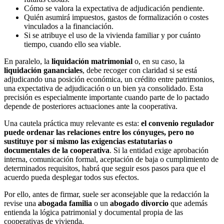
Cómo se valora la expectativa de adjudicación pendiente.
Quién asumirá impuestos, gastos de formalización o costes
vinculados a la financiación.
Si se atribuye el uso de la vivienda familiar y por cuánto
tiempo, cuando ello sea viable.
En paralelo, la
liquidación matrimonial
o, en su caso, la
liquidación gananciales
, debe recoger con claridad si se está
adjudicando una posición económica, un crédito entre patrimonios,
una expectativa de adjudicación o un bien ya consolidado. Esta
precisión es especialmente importante cuando parte de lo pactado
depende de posteriores actuaciones ante la cooperativa.
Una cautela práctica muy relevante es esta:
el convenio regulador
puede ordenar las relaciones entre los cónyuges, pero no
sustituye por sí mismo las exigencias estatutarias o
documentales de la cooperativa
. Si la entidad exige aprobación
interna, comunicación formal, aceptación de baja o cumplimiento de
determinados requisitos, habrá que seguir esos pasos para que el
acuerdo pueda desplegar todos sus efectos.
Por ello, antes de firmar, suele ser aconsejable que la redacción la
revise una
abogada familia
o un
abogado divorcio
que además
entienda la lógica patrimonial y documental propia de las
cooperativas de vivienda.