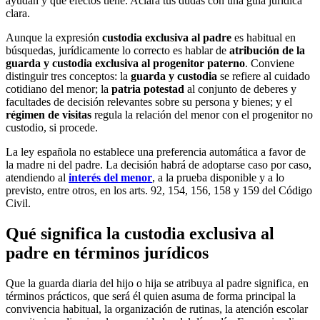
ayudan y qué efectos tiene. Aclara tus dudas con una guía jurídica
clara.
Aunque la expresión
custodia exclusiva al padre
es habitual en
búsquedas, jurídicamente lo correcto es hablar de
atribución de la
guarda y custodia exclusiva al progenitor paterno
. Conviene
distinguir tres conceptos: la
guarda y custodia
se refiere al cuidado
cotidiano del menor; la
patria potestad
al conjunto de deberes y
facultades de decisión relevantes sobre su persona y bienes; y el
régimen de visitas
regula la relación del menor con el progenitor no
custodio, si procede.
La ley española no establece una preferencia automática a favor de
la madre ni del padre. La decisión habrá de adoptarse caso por caso,
atendiendo al
interés del menor
, a la prueba disponible y a lo
previsto, entre otros, en los arts. 92, 154, 156, 158 y 159 del Código
Civil.
Qué significa la custodia exclusiva al
padre en términos jurídicos
Que la guarda diaria del hijo o hija se atribuya al padre significa, en
términos prácticos, que será él quien asuma de forma principal la
convivencia habitual, la organización de rutinas, la atención escolar