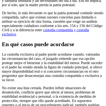
y sanitaria ordinaria y las necesidades del día a día. Eso no implica,
por sí solo, que la madre pierda la patria potestad.
De hecho, lo más frecuente es que la patria potestad continúe siendo
compartida, salvo que existan razones concretas para limitarla o
atribuir su ejercicio de otra forma, cuestión que exige un análisis
especialmente cuidadoso conforme a los arts. 154 y 156 del Código
Civil y a la diferencia entre
custodia compartida y custodia
exclusiva
.
En qué casos puede acordarse
La custodia exclusiva al padre puede acordarse cuando, valoradas
las circunstancias del caso, el juzgado entiende que esa opción
protege mejor el bienestar y la estabilidad del menor. Puede suceder
si el padre ha venido siendo la figura de cuidado principal, si ofrece
mayor disponibilidad real o si concurren circunstancias en el otro
progenitor que desaconsejan una custodia compartida o exclusiva a
su favor.
No existe una lista cerrada. Pueden influir situaciones de
desatención, conflicto grave que afecte al menor, problemas de
estabilidad residencial o personal, o la existencia de medidas de
protección, siempre que ello quede acreditado. En supuestos
urgentes o al inicio de un procedimiento judicial, también podrían