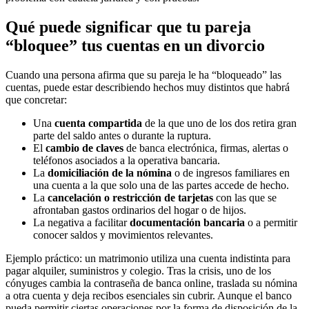
Qué puede significar que tu pareja
“bloquee” tus cuentas en un divorcio
Cuando una persona afirma que su pareja le ha “bloqueado” las
cuentas, puede estar describiendo hechos muy distintos que habrá
que concretar:
Una
cuenta compartida
de la que uno de los dos retira gran
parte del saldo antes o durante la ruptura.
El
cambio de claves
de banca electrónica, firmas, alertas o
teléfonos asociados a la operativa bancaria.
La
domiciliación de la nómina
o de ingresos familiares en
una cuenta a la que solo una de las partes accede de hecho.
La
cancelación o restricción de tarjetas
con las que se
afrontaban gastos ordinarios del hogar o de hijos.
La negativa a facilitar
documentación bancaria
o a permitir
conocer saldos y movimientos relevantes.
Ejemplo práctico: un matrimonio utiliza una cuenta indistinta para
pagar alquiler, suministros y colegio. Tras la crisis, uno de los
cónyuges cambia la contraseña de banca online, traslada su nómina
a otra cuenta y deja recibos esenciales sin cubrir. Aunque el banco
pueda permitir ciertas operaciones por la forma de disposición de la