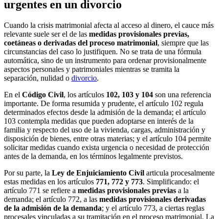
urgentes en un divorcio
Cuando la crisis matrimonial afecta al acceso al dinero, el cauce más
relevante suele ser el de las
medidas provisionales previas,
coetáneas o derivadas del proceso matrimonial
, siempre que las
circunstancias del caso lo justifiquen. No se trata de una fórmula
automática, sino de un instrumento para ordenar provisionalmente
aspectos personales y patrimoniales mientras se tramita la
separación, nulidad o
divorcio
.
En el
Código Civil
, los artículos
102, 103 y 104
son una referencia
importante. De forma resumida y prudente, el artículo 102 regula
determinados efectos desde la admisión de la demanda; el artículo
103 contempla medidas que pueden adoptarse en interés de la
familia y respecto del uso de la vivienda, cargas, administración y
disposición de bienes, entre otras materias; y el artículo 104 permite
solicitar medidas cuando exista urgencia o necesidad de protección
antes de la demanda, en los términos legalmente previstos.
Por su parte, la
Ley de Enjuiciamiento Civil
articula procesalmente
estas medidas en los artículos
771, 772 y 773
. Simplificando: el
artículo 771 se refiere a
medidas provisionales previas
a la
demanda; el artículo 772, a las
medidas provisionales derivadas
de la admisión de la demanda
; y el artículo 773, a ciertas reglas
procesales vinculadas a su tramitación en el proceso matrimonial. La