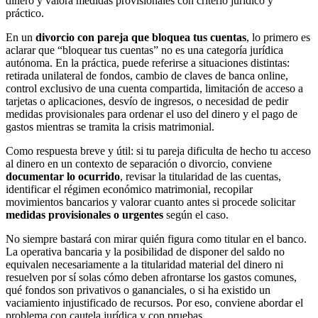
dinero y valora medidas provisionales con criterio jurídico y
práctico.
En un
divorcio con pareja que bloquea tus cuentas
, lo primero es
aclarar que “bloquear tus cuentas” no es una categoría jurídica
autónoma. En la práctica, puede referirse a situaciones distintas:
retirada unilateral de fondos, cambio de claves de banca online,
control exclusivo de una cuenta compartida, limitación de acceso a
tarjetas o aplicaciones, desvío de ingresos, o necesidad de pedir
medidas provisionales para ordenar el uso del dinero y el pago de
gastos mientras se tramita la crisis matrimonial.
Como respuesta breve y útil: si tu pareja dificulta de hecho tu acceso
al dinero en un contexto de separación o divorcio, conviene
documentar lo ocurrido
, revisar la titularidad de las cuentas,
identificar el régimen económico matrimonial, recopilar
movimientos bancarios y valorar cuanto antes si procede solicitar
medidas provisionales o urgentes
según el caso.
No siempre bastará con mirar quién figura como titular en el banco.
La operativa bancaria y la posibilidad de disponer del saldo no
equivalen necesariamente a la titularidad material del dinero ni
resuelven por sí solas cómo deben afrontarse los gastos comunes,
qué fondos son privativos o gananciales, o si ha existido un
vaciamiento injustificado de recursos. Por eso, conviene abordar el
problema con cautela jurídica y con pruebas.