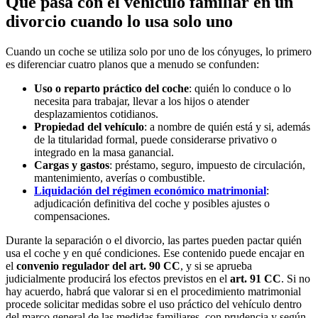
Qué pasa con el vehículo familiar en un
divorcio cuando lo usa solo uno
Cuando un coche se utiliza solo por uno de los cónyuges, lo primero
es diferenciar cuatro planos que a menudo se confunden:
Uso o reparto práctico del coche
: quién lo conduce o lo
necesita para trabajar, llevar a los hijos o atender
desplazamientos cotidianos.
Propiedad del vehículo
: a nombre de quién está y si, además
de la titularidad formal, puede considerarse privativo o
integrado en la masa ganancial.
Cargas y gastos
: préstamo, seguro, impuesto de circulación,
mantenimiento, averías o combustible.
Liquidación del régimen económico matrimonial
:
adjudicación definitiva del coche y posibles ajustes o
compensaciones.
Durante la separación o el divorcio, las partes pueden pactar quién
usa el coche y en qué condiciones. Ese contenido puede encajar en
el
convenio regulador del art. 90 CC
, y si se aprueba
judicialmente producirá los efectos previstos en el
art. 91 CC
. Si no
hay acuerdo, habrá que valorar si en el procedimiento matrimonial
procede solicitar medidas sobre el uso práctico del vehículo dentro
del marco general de las medidas familiares, con prudencia y según