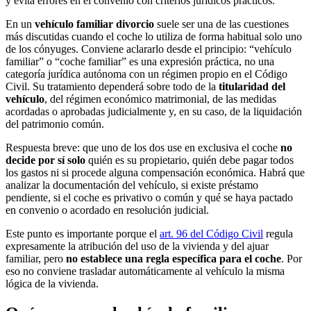
y evita errores en el convenio con criterios jurídicos prácticos.
En un
vehículo familiar divorcio
suele ser una de las cuestiones
más discutidas cuando el coche lo utiliza de forma habitual solo uno
de los cónyuges. Conviene aclararlo desde el principio: “vehículo
familiar” o “coche familiar” es una expresión práctica, no una
categoría jurídica autónoma con un régimen propio en el Código
Civil. Su tratamiento dependerá sobre todo de la
titularidad del
vehículo
, del régimen económico matrimonial, de las medidas
acordadas o aprobadas judicialmente y, en su caso, de la liquidación
del patrimonio común.
Respuesta breve: que uno de los dos use en exclusiva el coche
no
decide por sí solo
quién es su propietario, quién debe pagar todos
los gastos ni si procede alguna compensación económica. Habrá que
analizar la documentación del vehículo, si existe préstamo
pendiente, si el coche es privativo o común y qué se haya pactado
en convenio o acordado en resolución judicial.
Este punto es importante porque el
art. 96 del Código Civil
regula
expresamente la atribución del uso de la vivienda y del ajuar
familiar, pero
no establece una regla específica para el coche
. Por
eso no conviene trasladar automáticamente al vehículo la misma
lógica de la vivienda.