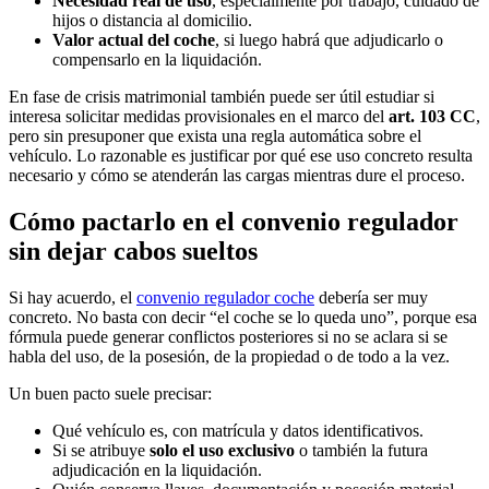
Necesidad real de uso
, especialmente por trabajo, cuidado de
hijos o distancia al domicilio.
Valor actual del coche
, si luego habrá que adjudicarlo o
compensarlo en la liquidación.
En fase de crisis matrimonial también puede ser útil estudiar si
interesa solicitar medidas provisionales en el marco del
art. 103 CC
,
pero sin presuponer que exista una regla automática sobre el
vehículo. Lo razonable es justificar por qué ese uso concreto resulta
necesario y cómo se atenderán las cargas mientras dure el proceso.
Cómo pactarlo en el convenio regulador
sin dejar cabos sueltos
Si hay acuerdo, el
convenio regulador coche
debería ser muy
concreto. No basta con decir “el coche se lo queda uno”, porque esa
fórmula puede generar conflictos posteriores si no se aclara si se
habla del uso, de la posesión, de la propiedad o de todo a la vez.
Un buen pacto suele precisar:
Qué vehículo es, con matrícula y datos identificativos.
Si se atribuye
solo el uso exclusivo
o también la futura
adjudicación en la liquidación.