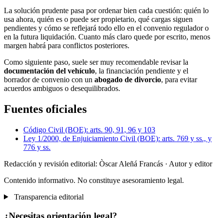
La solución prudente pasa por ordenar bien cada cuestión: quién lo
usa ahora, quién es o puede ser propietario, qué cargas siguen
pendientes y cómo se reflejará todo ello en el convenio regulador o
en la futura liquidación. Cuanto más claro quede por escrito, menos
margen habrá para conflictos posteriores.
Como siguiente paso, suele ser muy recomendable revisar la
documentación del vehículo
, la financiación pendiente y el
borrador de convenio con un
abogado de divorcio
, para evitar
acuerdos ambiguos o desequilibrados.
Fuentes oficiales
Código Civil (BOE): arts. 90, 91, 96 y 103
Ley 1/2000, de Enjuiciamiento Civil (BOE): arts. 769 y ss., y
776 y ss.
Redacción y revisión editorial: Òscar Aleñá Francás
· Autor y editor
Contenido informativo. No constituye asesoramiento legal.
Transparencia editorial
¿Necesitas orientación legal?