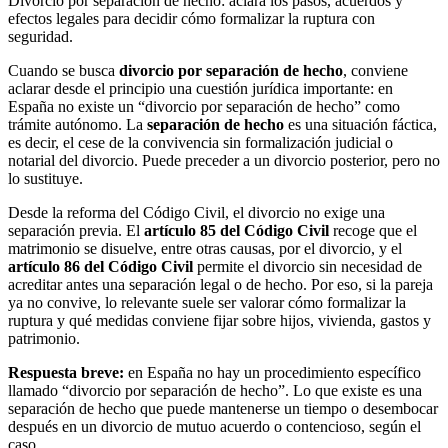
Divorcio por separación de hecho: aclara los pasos, acuerdos y
efectos legales para decidir cómo formalizar la ruptura con
seguridad.
Cuando se busca
divorcio por separación de hecho
, conviene
aclarar desde el principio una cuestión jurídica importante: en
España no existe un “divorcio por separación de hecho” como
trámite autónomo. La
separación de hecho
es una situación fáctica,
es decir, el cese de la convivencia sin formalización judicial o
notarial del divorcio. Puede preceder a un divorcio posterior, pero no
lo sustituye.
Desde la reforma del Código Civil, el divorcio no exige una
separación previa. El
artículo 85 del Código Civil
recoge que el
matrimonio se disuelve, entre otras causas, por el divorcio, y el
artículo 86 del Código Civil
permite el divorcio sin necesidad de
acreditar antes una separación legal o de hecho. Por eso, si la pareja
ya no convive, lo relevante suele ser valorar cómo formalizar la
ruptura y qué medidas conviene fijar sobre hijos, vivienda, gastos y
patrimonio.
Respuesta breve:
en España no hay un procedimiento específico
llamado “divorcio por separación de hecho”. Lo que existe es una
separación de hecho que puede mantenerse un tiempo o desembocar
después en un divorcio de mutuo acuerdo o contencioso, según el
caso.