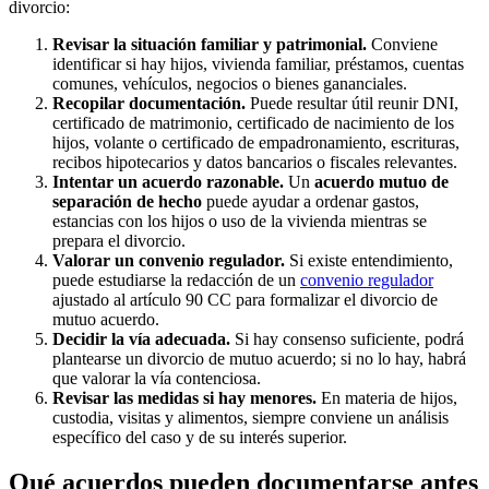
divorcio:
Revisar la situación familiar y patrimonial.
Conviene
identificar si hay hijos, vivienda familiar, préstamos, cuentas
comunes, vehículos, negocios o bienes gananciales.
Recopilar documentación.
Puede resultar útil reunir DNI,
certificado de matrimonio, certificado de nacimiento de los
hijos, volante o certificado de empadronamiento, escrituras,
recibos hipotecarios y datos bancarios o fiscales relevantes.
Intentar un acuerdo razonable.
Un
acuerdo mutuo de
separación de hecho
puede ayudar a ordenar gastos,
estancias con los hijos o uso de la vivienda mientras se
prepara el divorcio.
Valorar un convenio regulador.
Si existe entendimiento,
puede estudiarse la redacción de un
convenio regulador
ajustado al artículo 90 CC para formalizar el divorcio de
mutuo acuerdo.
Decidir la vía adecuada.
Si hay consenso suficiente, podrá
plantearse un divorcio de mutuo acuerdo; si no lo hay, habrá
que valorar la vía contenciosa.
Revisar las medidas si hay menores.
En materia de hijos,
custodia, visitas y alimentos, siempre conviene un análisis
específico del caso y de su interés superior.
Qué acuerdos pueden documentarse antes