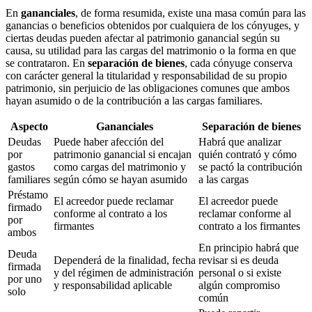
En
gananciales
, de forma resumida, existe una masa común para las
ganancias o beneficios obtenidos por cualquiera de los cónyuges, y
ciertas deudas pueden afectar al patrimonio ganancial según su
causa, su utilidad para las cargas del matrimonio o la forma en que
se contrataron. En
separación de bienes
, cada cónyuge conserva
con carácter general la titularidad y responsabilidad de su propio
patrimonio, sin perjuicio de las obligaciones comunes que ambos
hayan asumido o de la contribución a las cargas familiares.
Aspecto
Gananciales
Separación de bienes
Deudas
Puede haber afección del
Habrá que analizar
por
patrimonio ganancial si encajan
quién contrató y cómo
gastos
como cargas del matrimonio y
se pactó la contribución
familiares
según cómo se hayan asumido
a las cargas
Préstamo
El acreedor puede reclamar
El acreedor puede
firmado
conforme al contrato a los
reclamar conforme al
por
firmantes
contrato a los firmantes
ambos
En principio habrá que
Deuda
Dependerá de la finalidad, fecha
revisar si es deuda
firmada
y del régimen de administración
personal o si existe
por uno
y responsabilidad aplicable
algún compromiso
solo
común