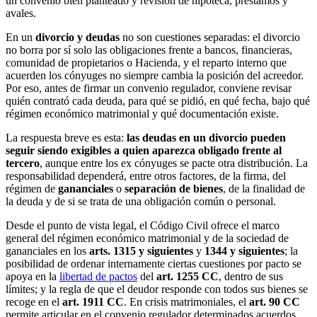
un convenio bien planteado y revisión de hipoteca, préstamos y
avales.
En un
divorcio y deudas
no son cuestiones separadas: el divorcio
no borra por sí solo las obligaciones frente a bancos, financieras,
comunidad de propietarios o Hacienda, y el reparto interno que
acuerden los cónyuges no siempre cambia la posición del acreedor.
Por eso, antes de firmar un convenio regulador, conviene revisar
quién contrató cada deuda, para qué se pidió, en qué fecha, bajo qué
régimen económico matrimonial y qué documentación existe.
La respuesta breve es esta:
las deudas en un divorcio pueden
seguir siendo exigibles a quien aparezca obligado frente al
tercero
, aunque entre los ex cónyuges se pacte otra distribución. La
responsabilidad dependerá, entre otros factores, de la firma, del
régimen de
gananciales
o
separación de bienes
, de la finalidad de
la deuda y de si se trata de una obligación común o personal.
Desde el punto de vista legal, el Código Civil ofrece el marco
general del régimen económico matrimonial y de la sociedad de
gananciales en los
arts. 1315 y siguientes
y
1344 y siguientes
; la
posibilidad de ordenar internamente ciertas cuestiones por pacto se
apoya en la
libertad de pactos
del
art. 1255 CC
, dentro de sus
límites; y la regla de que el deudor responde con todos sus bienes se
recoge en el
art. 1911 CC
. En crisis matrimoniales, el
art. 90 CC
permite articular en el convenio regulador determinados acuerdos,