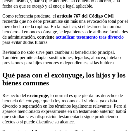
personalísimo, y habrá que atender a su contenido concreto, a la
fecha en que se otorgó y al encaje legal aplicable.
Como referencia prudente, el
artículo 767 del Código Civil
recuerda que no debe presumirse sin más una revocación total por el
mero hecho de la ruptura. En la práctica, si el testamento nombra
heredero al entonces cónyuge, le lega bienes o le atribuye facultades
de administración,
conviene
actualizar testamento tras divorcio
para evitar dudas futuras.
Revisarlo no solo sirve para cambiar al beneficiario principal.
También permite adaptar sustituciones, legados, albacea, tutela o
previsiones para hijos menores o dependientes, si las hubiera.
Qué pasa con el excónyuge, los hijos y los
bienes comunes
Respecto del
excónyuge
, lo normal es que pierda los derechos de
herencia del cónyuge que la ley reconoce al viudo si ya existía
divorcio o separación en los términos legalmente relevantes. Pero si
aparece mencionado expresamente en un testamento anterior, habrá
que estudiar si esa disposición testamentaria sigue produciendo
efectos o si puede discutirse su alcance.