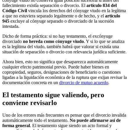
cónyuge viudo no conserva igual posición sucesoria si antes del
fallecimiento existía separación o divorcio. El
artículo 834 del
Código Civil
vincula los derechos del cónyuge viudo en la legítima
a que no estuviera separado legalmente o de hecho, y el
artículo
945
excluye al cónyuge separado o divorciado de la sucesión
intestada.
Dicho de forma práctica: si no hay testamento, el excónyuge
divorciado
no hereda como cónyuge viudo
. Y si lo que se analiza
es la legítima del viudo, también habrá que valorar si existía una
situación de separación o divorcio con relevancia jurídica suficiente.
Ahora bien, esto no significa que desaparezca automáticamente
cualquier efecto patrimonial previo. Puede haber bienes en
copropiedad, seguros, designaciones de beneficiario o cuestiones
ligadas a la liquidación económica de la ruptura que exijan revisar la
documentación concreta en un
divorcio de mutuo acuerdo
.
El testamento sigue valiendo, pero
conviene revisarlo
Uno de los errores más frecuentes es pensar que el divorcio invalida
automáticamente todo el testamento.
No puede afirmarse así de
forma general
. El testamento sigue siendo un acto formal y