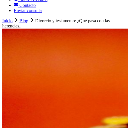
Contacto
Enviar consulta
Inicio
Blog
Divorcio y testamento: ¿Qué pasa con las
herencias...