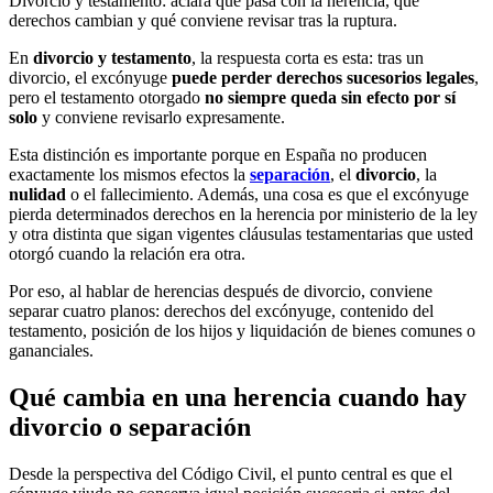
Divorcio y testamento: aclara qué pasa con la herencia, qué
derechos cambian y qué conviene revisar tras la ruptura.
En
divorcio y testamento
, la respuesta corta es esta: tras un
divorcio, el excónyuge
puede perder derechos sucesorios legales
,
pero el testamento otorgado
no siempre queda sin efecto por sí
solo
y conviene revisarlo expresamente.
Esta distinción es importante porque en España no producen
exactamente los mismos efectos la
separación
, el
divorcio
, la
nulidad
o el fallecimiento. Además, una cosa es que el excónyuge
pierda determinados derechos en la herencia por ministerio de la ley
y otra distinta que sigan vigentes cláusulas testamentarias que usted
otorgó cuando la relación era otra.
Por eso, al hablar de herencias después de divorcio, conviene
separar cuatro planos: derechos del excónyuge, contenido del
testamento, posición de los hijos y liquidación de bienes comunes o
gananciales.
Qué cambia en una herencia cuando hay
divorcio o separación
Desde la perspectiva del Código Civil, el punto central es que el