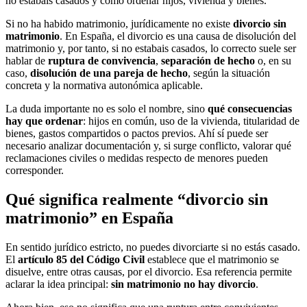
no estabais casados y cómo ordenar hijos, vivienda y bienes.
Si no ha habido matrimonio, jurídicamente no existe
divorcio sin
matrimonio
. En España, el divorcio es una causa de disolución del
matrimonio y, por tanto, si no estabais casados, lo correcto suele ser
hablar de
ruptura de convivencia
,
separación de hecho
o, en su
caso,
disolución de una pareja de hecho
, según la situación
concreta y la normativa autonómica aplicable.
La duda importante no es solo el nombre, sino
qué consecuencias
hay que ordenar
: hijos en común, uso de la vivienda, titularidad de
bienes, gastos compartidos o pactos previos. Ahí sí puede ser
necesario analizar documentación y, si surge conflicto, valorar qué
reclamaciones civiles o medidas respecto de menores pueden
corresponder.
Qué significa realmente “divorcio sin
matrimonio” en España
En sentido jurídico estricto, no puedes divorciarte si no estás casado.
El
artículo 85 del Código Civil
establece que el matrimonio se
disuelve, entre otras causas, por el divorcio. Esa referencia permite
aclarar la idea principal:
sin matrimonio no hay divorcio
.