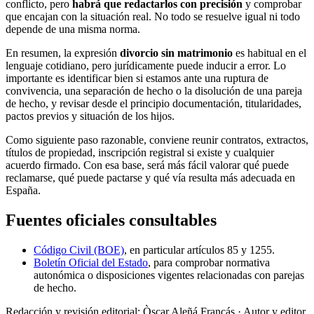
conflicto, pero
habrá que redactarlos con precisión
y comprobar
que encajan con la situación real. No todo se resuelve igual ni todo
depende de una misma norma.
En resumen, la expresión
divorcio sin matrimonio
es habitual en el
lenguaje cotidiano, pero jurídicamente puede inducir a error. Lo
importante es identificar bien si estamos ante una ruptura de
convivencia, una separación de hecho o la disolución de una pareja
de hecho, y revisar desde el principio documentación, titularidades,
pactos previos y situación de los hijos.
Como siguiente paso razonable, conviene reunir contratos, extractos,
títulos de propiedad, inscripción registral si existe y cualquier
acuerdo firmado. Con esa base, será más fácil valorar qué puede
reclamarse, qué puede pactarse y qué vía resulta más adecuada en
España.
Fuentes oficiales consultables
Código Civil (BOE)
, en particular artículos 85 y 1255.
Boletín Oficial del Estado
, para comprobar normativa
autonómica o disposiciones vigentes relacionadas con parejas
de hecho.
Redacción y revisión editorial: Òscar Aleñá Francás
· Autor y editor