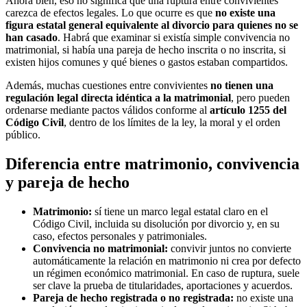
Ahora bien, eso no significa que una ruptura entre convivientes
carezca de efectos legales. Lo que ocurre es que
no existe una
figura estatal general equivalente al divorcio para quienes no se
han casado
. Habrá que examinar si existía simple convivencia no
matrimonial, si había una pareja de hecho inscrita o no inscrita, si
existen hijos comunes y qué bienes o gastos estaban compartidos.
Además, muchas cuestiones entre convivientes
no tienen una
regulación legal directa idéntica a la matrimonial
, pero pueden
ordenarse mediante pactos válidos conforme al
artículo 1255 del
Código Civil
, dentro de los límites de la ley, la moral y el orden
público.
Diferencia entre matrimonio, convivencia
y pareja de hecho
Matrimonio:
sí tiene un marco legal estatal claro en el
Código Civil, incluida su disolución por divorcio y, en su
caso, efectos personales y patrimoniales.
Convivencia no matrimonial:
convivir juntos no convierte
automáticamente la relación en matrimonio ni crea por defecto
un régimen económico matrimonial. En caso de ruptura, suele
ser clave la prueba de titularidades, aportaciones y acuerdos.
Pareja de hecho registrada o no registrada:
no existe una