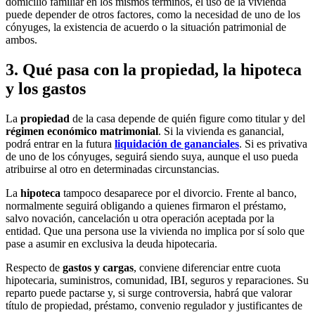
domicilio familiar en los mismos términos, el uso de la vivienda
puede depender de otros factores, como la necesidad de uno de los
cónyuges, la existencia de acuerdo o la situación patrimonial de
ambos.
3. Qué pasa con la propiedad, la hipoteca
y los gastos
La
propiedad
de la casa depende de quién figure como titular y del
régimen económico matrimonial
. Si la vivienda es ganancial,
podrá entrar en la futura
liquidación de gananciales
. Si es privativa
de uno de los cónyuges, seguirá siendo suya, aunque el uso pueda
atribuirse al otro en determinadas circunstancias.
La
hipoteca
tampoco desaparece por el divorcio. Frente al banco,
normalmente seguirá obligando a quienes firmaron el préstamo,
salvo novación, cancelación u otra operación aceptada por la
entidad. Que una persona use la vivienda no implica por sí solo que
pase a asumir en exclusiva la deuda hipotecaria.
Respecto de
gastos y cargas
, conviene diferenciar entre cuota
hipotecaria, suministros, comunidad, IBI, seguros y reparaciones. Su
reparto puede pactarse y, si surge controversia, habrá que valorar
título de propiedad, préstamo, convenio regulador y justificantes de