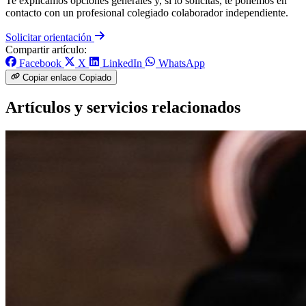
Te explicamos opciones generales y, si lo solicitas, te ponemos en
contacto con un profesional colegiado colaborador independiente.
Solicitar orientación
Compartir artículo:
Facebook
X
LinkedIn
WhatsApp
Copiar enlace
Copiado
Artículos y servicios relacionados