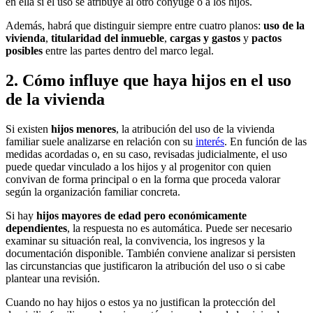
en ella si el uso se atribuye al otro cónyuge o a los hijos.
Además, habrá que distinguir siempre entre cuatro planos:
uso de la
vivienda
,
titularidad del inmueble
,
cargas y gastos
y
pactos
posibles
entre las partes dentro del marco legal.
2. Cómo influye que haya hijos en el uso
de la vivienda
Si existen
hijos menores
, la atribución del uso de la vivienda
familiar suele analizarse en relación con su
interés
. En función de las
medidas acordadas o, en su caso, revisadas judicialmente, el uso
puede quedar vinculado a los hijos y al progenitor con quien
convivan de forma principal o en la forma que proceda valorar
según la organización familiar concreta.
Si hay
hijos mayores de edad pero económicamente
dependientes
, la respuesta no es automática. Puede ser necesario
examinar su situación real, la convivencia, los ingresos y la
documentación disponible. También conviene analizar si persisten
las circunstancias que justificaron la atribución del uso o si cabe
plantear una revisión.
Cuando no hay hijos o estos ya no justifican la protección del