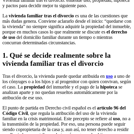
Vivienda familiar tras el divorcio: entiende uso, propiedad, hipoteca
y pactos para decidir mejor tu siguiente paso.
La
vivienda familiar tras el divorcio
es una de las cuestiones que
más dudas genera. Conviene aclararlo desde el inicio: “quedarse con
la vivienda” no siempre significa adquirir la propiedad del inmueble,
porque en muchos casos lo que realmente se discute es
el derecho
de uso
del domicilio familiar durante un tiempo o mientras
concurran determinadas circunstancias.
1. Qué se decide realmente sobre la
vivienda familiar tras el divorcio
Tras el divorcio, la vivienda puede quedar atribuida en
uso
a uno de
los cónyuges o a los hijos y al progenitor con quien convivan, según
el caso. La
propiedad
del inmueble y el pago de la
hipoteca
se
analizan aparte y no quedan resueltos automáticamente por la
atribución de ese uso.
El punto de partida en Derecho civil español es el
artículo 96 del
Código Civil
, que regula la atribución del uso de la vivienda
familiar en la crisis matrimonial. Este precepto se refiere al
uso
, no a
la transmisión de la propiedad. Por eso, una persona puede seguir
siendo copropietaria de la casa y, aun así, no tener derecho a residir