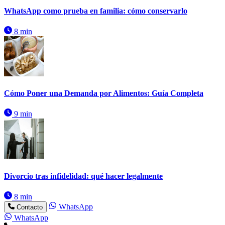
WhatsApp como prueba en familia: cómo conservarlo
8 min
Cómo Poner una Demanda por Alimentos: Guía Completa
9 min
Divorcio tras infidelidad: qué hacer legalmente
8 min
WhatsApp
Contacto
WhatsApp