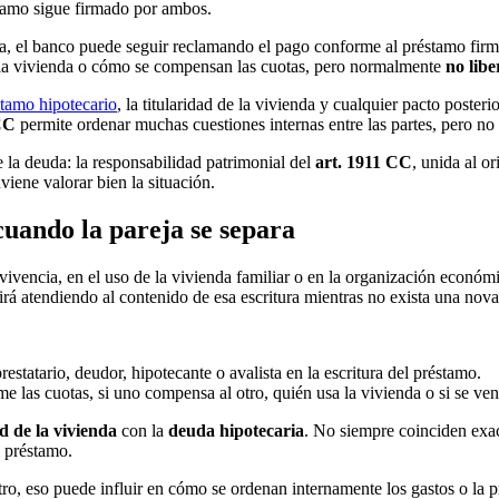
stamo sigue firmado por ambos.
a, el banco puede seguir reclamando el pago conforme al préstamo firm
 la vivienda o cómo se compensan las cuotas, pero normalmente
no libe
stamo hipotecario
, la titularidad de la vivienda y cualquier pacto poster
CC
permite ordenar muchas cuestiones internas entre las partes, pero n
 la deuda: la responsabilidad patrimonial del
art. 1911 CC
, unida al o
viene valorar bien la situación.
cuando la pareja se separa
vencia, en el uso de la vivienda familiar o en la organización económ
rá atendiendo al contenido de esa escritura mientras no exista una nova
statario, deudor, hipotecante o avalista en la escritura del préstamo.
 las cuotas, si uno compensa al otro, quién usa la vivienda o si se ve
ad de la vivienda
con la
deuda hipotecaria
. No siempre coinciden exac
l préstamo.
ro, eso puede influir en cómo se ordenan internamente los gastos o la 