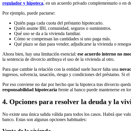
regulador y hipoteca
, en un acuerdo privado complementario o en d
Por ejemplo, puede pactarse:
Quién paga cada cuota del préstamo hipotecario.
Quién asume IBI, comunidad, seguros o suministros.
Qué uso se da a la vivienda familiar.
Cómo se compensan las cantidades si uno paga más.
Qué plazo se dan para vender, adjudicarse la vivienda o renego
Ahora bien, hay una limitación esencial:
ese acuerdo interno no modi
la sentencia de divorcio atribuya el uso de la vivienda al otro.
Para que cambie la relación con la entidad suele hacer falta una
novac
ingresos, solvencia, tasación, riesgo y condiciones del préstamo. Si el 
Por eso conviene no dar por hecho que la hipoteca tras divorcio queda
responsabilidad hipotecaria
frente al banco puede mantenerse en los
4. Opciones para resolver la deuda y la vi
No existe una única salida válida para todos los casos. Habrá que valor
banco. Estas son algunas opciones habituales:
Venta de la vivienda