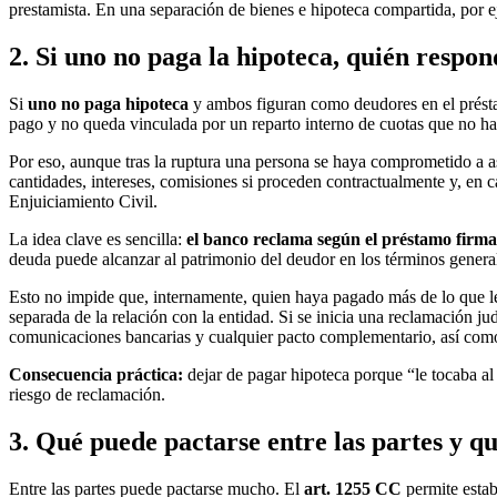
prestamista. En una separación de bienes e hipoteca compartida, por ej
2. Si uno no paga la hipoteca, quién respon
Si
uno no paga hipoteca
y ambos figuran como deudores en el préstam
pago y no queda vinculada por un reparto interno de cuotas que no ha
Por eso, aunque tras la ruptura una persona se haya comprometido a as
cantidades, intereses, comisiones si proceden contractualmente y, en 
Enjuiciamiento Civil.
La idea clave es sencilla:
el banco reclama según el préstamo firma
deuda puede alcanzar al patrimonio del deudor en los términos genera
Esto no impide que, internamente, quien haya pagado más de lo que le 
separada de la relación con la entidad. Si se inicia una reclamación jud
comunicaciones bancarias y cualquier pacto complementario, así como
Consecuencia práctica:
dejar de pagar hipoteca porque “le tocaba al
riesgo de reclamación.
3. Qué puede pactarse entre las partes y q
Entre las partes puede pactarse mucho. El
art. 1255 CC
permite estab