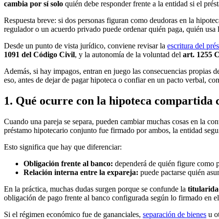
cambia por sí solo
quién debe responder frente a la entidad si el pré
Respuesta breve: si dos personas figuran como deudoras en la hipotec
regulador o un acuerdo privado puede ordenar quién paga, quién usa
Desde un punto de vista jurídico, conviene revisar la
escritura del pré
1091 del Código Civil
, y la autonomía de la voluntad del
art. 1255 
Además, si hay impagos, entran en juego las consecuencias propias de
eso, antes de dejar de pagar hipoteca o confiar en un pacto verbal, con
1. Qué ocurre con la hipoteca compartida 
Cuando una pareja se separa, pueden cambiar muchas cosas en la convi
préstamo hipotecario conjunto fue firmado por ambos, la entidad segui
Esto significa que hay que diferenciar:
Obligación frente al banco:
dependerá de quién figure como pre
Relación interna entre la expareja:
puede pactarse quién asume
En la práctica, muchas dudas surgen porque se confunde la
titularid
obligación de pago frente al banco configurada según lo firmado en e
Si el régimen económico fue de gananciales,
separación de bienes
u ot