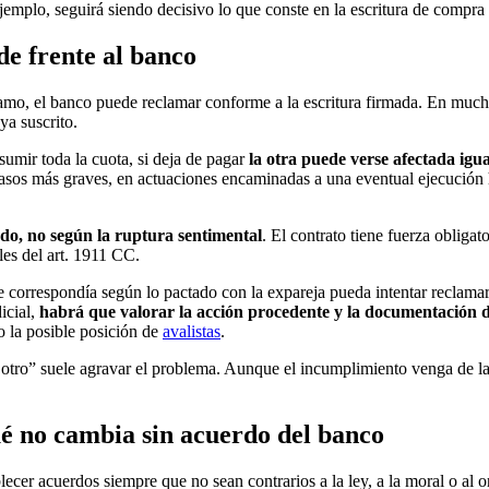
emplo, seguirá siendo decisivo lo que conste en la escritura de compra 
de frente al banco
o, el banco puede reclamar conforme a la escritura firmada. En muchos
ya suscrito.
umir toda la cuota, si deja de pagar
la otra puede verse afectada igu
casos más graves, en actuaciones encaminadas a una eventual ejecución 
do, no según la ruptura sentimental
. El contrato tiene fuerza obligat
les del art. 1911 CC.
correspondía según lo pactado con la expareja pueda intentar reclamar 
icial,
habrá que valorar la acción procedente y la documentación d
 la posible posición de
avalistas
.
 otro” suele agravar el problema. Aunque el incumplimiento venga de la 
ué no cambia sin acuerdo del banco
lecer acuerdos siempre que no sean contrarios a la ley, a la moral o al o