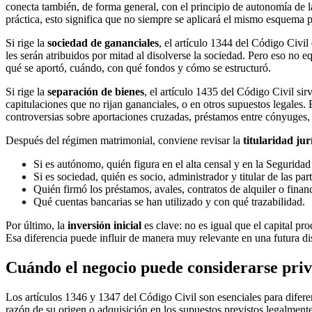
conecta también, de forma general, con el principio de autonomía de l
práctica, esto significa que no siempre se aplicará el mismo esquema pa
Si rige la
sociedad de gananciales
, el artículo 1344 del Código Civi
les serán atribuidos por mitad al disolverse la sociedad. Pero eso no
qué se aportó, cuándo, con qué fondos y cómo se estructuró.
Si rige la
separación de bienes
, el artículo 1435 del Código Civil s
capitulaciones que no rijan gananciales, o en otros supuestos legales.
controversias sobre aportaciones cruzadas, préstamos entre cónyuges,
Después del régimen matrimonial, conviene revisar la
titularidad jur
Si es autónomo, quién figura en el alta censal y en la Seguridad
Si es sociedad, quién es socio, administrador y titular de las par
Quién firmó los préstamos, avales, contratos de alquiler o finan
Qué cuentas bancarias se han utilizado y con qué trazabilidad.
Por último, la
inversión inicial
es clave: no es igual que el capital p
Esa diferencia puede influir de manera muy relevante en una futura di
Cuándo el negocio puede considerarse priva
Los artículos 1346 y 1347 del Código Civil son esenciales para difer
razón de su origen o adquisición en los supuestos previstos legalment