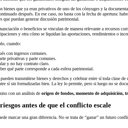
on bienes que ya eran privativos de uno de los cónyuges y la documenta
ontinuado después. En ese caso, no basta con la fecha de apertura: habr
es que puedan generar discusión patrimonial.
inanciación o beneficios se vinculan de manera relevante a recursos com
icipaciones y otra cómo se liquidan las aportaciones, rendimientos o incr
plo, cuando:
pués con ingresos comunes.
arte privativas y parte comunes.
lar y no hay contrato claro.
saber qué parte corresponde a cada esfera patrimonial.
pueden transmitirse bienes y derechos y celebrar entre sí toda clase de
tre sí sin formalizarlas bien. La ley lo permite, pero si luego no se do
 sino con un análisis de
origen de fondos, momento de adquisición, t
esgos antes de que el conflicto escale
uede marcar una gran diferencia. No se trata de “ganar” un futuro conflic