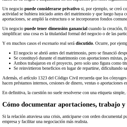
Un negocio
puede considerarse privativo
si, por ejemplo, se creó c
actividad se hubiera iniciado antes del matrimonio y que luego haya c
aportaciones, se amplió la estructura o se incorporaron fondos comun
Un negocio
puede tener dimensión ganancial
cuando la creación, f
simplificar: una cosa es la titularidad formal del negocio o de las part
Y en muchos casos el escenario real será
discutido
. Ocurre, por ejem
El negocio se abrió antes del matrimonio, pero se financió des
Se constituyó durante el matrimonio con aportaciones mixtas, p
Ambos trabajaron en el proyecto, pero solo uno figura como titu
Se reinvirtieron beneficios en lugar de repartirse, dificultando 
Además, el artículo 1323 del Código Civil recuerda que los cónyuges 
hacen préstamos internos, cesiones de dinero, ventas o aportaciones en
En definitiva, la cuestión no suele resolverse con una etiqueta simple,
Cómo documentar aportaciones, trabajo y ri
Si la relación atraviesa una crisis, anticiparse con orden documental p
empresa y facilitar una negociación más realista.