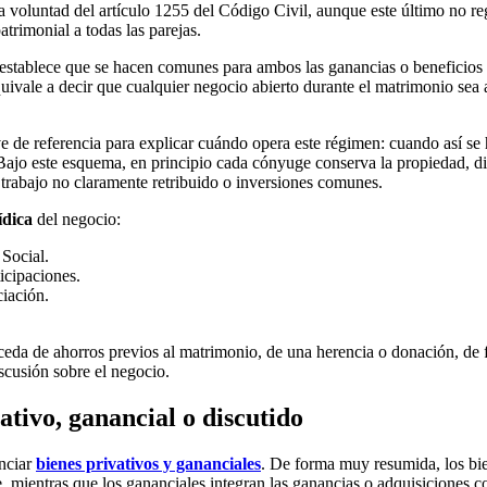
a voluntad del artículo 1255 del Código Civil, aunque este último no re
trimonial a todas las parejas.
l establece que se hacen comunes para ambos las ganancias o beneficios
 equivale a decir que cualquier negocio abierto durante el matrimonio s
irve de referencia para explicar cuándo opera este régimen: cuando así 
 Bajo este esquema, en principio cada cónyuge conserva la propiedad, di
 trabajo no claramente retribuido o inversiones comunes.
ídica
del negocio:
 Social.
ticipaciones.
ciación.
roceda de ahorros previos al matrimonio, de una herencia o donación, d
scusión sobre el negocio.
tivo, ganancial o discutido
enciar
bienes privativos y gananciales
. De forma muy resumida, los bie
e, mientras que los gananciales integran las ganancias o adquisiciones 