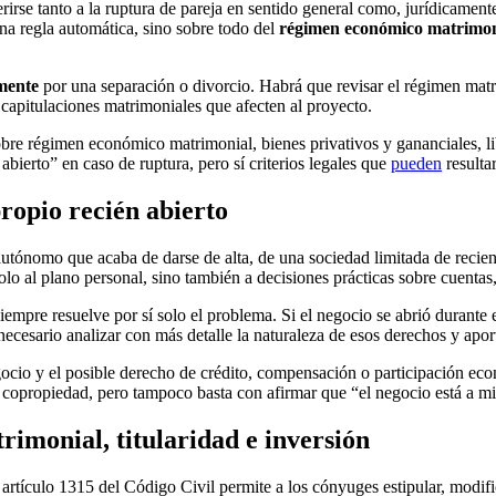
rirse tanto a la ruptura de pareja en sentido general como, jurídicamen
na regla automática, sino sobre todo del
régimen económico matrimon
mente
por una separación o divorcio. Habrá que revisar el régimen matrim
 capitulaciones matrimoniales que afecten al proyecto.
sobre régimen económico matrimonial, bienes privativos y gananciales, l
bierto” en caso de ruptura, pero sí criterios legales que
pueden
resultar
ropio recién abierto
utónomo que acaba de darse de alta, de una sociedad limitada de recient
olo al plano personal, sino también a decisiones prácticas sobre cuentas
empre resuelve por sí solo el problema. Si el negocio se abrió durante 
ecesario analizar con más detalle la naturaleza de esos derechos y apor
ocio y el posible derecho de crédito, compensación o participación eco
opropiedad, pero tampoco basta con afirmar que “el negocio está a mi 
imonial, titularidad e inversión
l artículo 1315 del Código Civil permite a los cónyuges estipular, modif