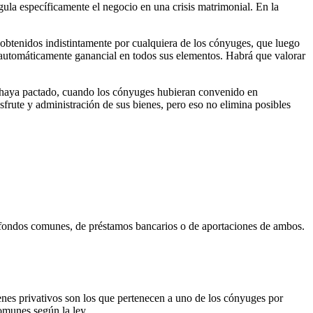
gula específicamente el negocio en una crisis matrimonial. En la
 obtenidos indistintamente por cualquiera de los cónyuges, que luego
ea automáticamente ganancial en todos sus elementos. Habrá que valorar
se haya pactado, cuando los cónyuges hubieran convenido en
sfrute y administración de sus bienes, pero eso no elimina posibles
e fondos comunes, de préstamos bancarios o de aportaciones de ambos.
nes privativos son los que pertenecen a uno de los cónyuges por
comunes según la ley.