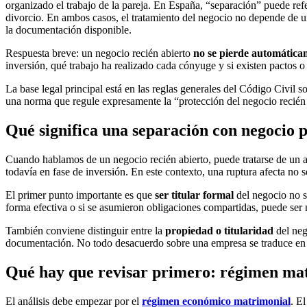
organizado el trabajo de la pareja. En España, “separación” puede refe
divorcio. En ambos casos, el tratamiento del negocio no depende de u
la documentación disponible.
Respuesta breve: un negocio recién abierto
no se pierde automática
inversión, qué trabajo ha realizado cada cónyuge y si existen pactos o
La base legal principal está en las reglas generales del Código Civil 
una norma que regule expresamente la “protección del negocio recién a
Qué significa una separación con negocio p
Cuando hablamos de un negocio recién abierto, puede tratarse de un a
todavía en fase de inversión. En este contexto, una ruptura afecta no s
El primer punto importante es que
ser titular formal
del negocio no si
forma efectiva o si se asumieron obligaciones compartidas, puede ser n
También conviene distinguir entre la
propiedad o titularidad
del neg
documentación. No todo desacuerdo sobre una empresa se traduce en c
Qué hay que revisar primero: régimen matr
El análisis debe empezar por el
régimen económico matrimonial
. E