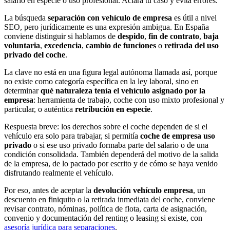
salario en especie o uso profesional. Aclara tu caso y evita errores.
La búsqueda
separación con vehículo de empresa
es útil a nivel
SEO, pero jurídicamente es una expresión ambigua. En España
conviene distinguir si hablamos de
despido
,
fin de contrato
,
baja
voluntaria
,
excedencia
,
cambio de funciones
o
retirada del uso
privado del coche
.
La clave no está en una figura legal autónoma llamada así, porque
no existe como categoría específica en la ley laboral, sino en
determinar
qué naturaleza tenía el vehículo asignado por la
empresa
: herramienta de trabajo, coche con uso mixto profesional y
particular, o auténtica
retribución en especie
.
Respuesta breve: los derechos sobre el coche dependen de si el
vehículo era solo para trabajar, si permitía
coche de empresa uso
privado
o si ese uso privado formaba parte del salario o de una
condición consolidada. También dependerá del motivo de la salida
de la empresa, de lo pactado por escrito y de cómo se haya venido
disfrutando realmente el vehículo.
Por eso, antes de aceptar la
devolución vehículo empresa
, un
descuento en finiquito o la retirada inmediata del coche, conviene
revisar contrato, nóminas, política de flota, carta de asignación,
convenio y documentación del renting o leasing si existe, con
asesoría jurídica para separaciones
.