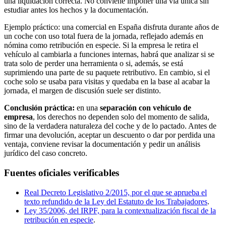
una liquidación correcta. No conviene imponer una vía única sin
estudiar antes los hechos y la documentación.
Ejemplo práctico: una comercial en España disfruta durante años de
un coche con uso total fuera de la jornada, reflejado además en
nómina como retribución en especie. Si la empresa le retira el
vehículo al cambiarla a funciones internas, habrá que analizar si se
trata solo de perder una herramienta o si, además, se está
suprimiendo una parte de su paquete retributivo. En cambio, si el
coche solo se usaba para visitas y quedaba en la base al acabar la
jornada, el margen de discusión suele ser distinto.
Conclusión práctica:
en una
separación con vehículo de
empresa
, los derechos no dependen solo del momento de salida,
sino de la verdadera naturaleza del coche y de lo pactado. Antes de
firmar una devolución, aceptar un descuento o dar por perdida una
ventaja, conviene revisar la documentación y pedir un análisis
jurídico del caso concreto.
Fuentes oficiales verificables
Real Decreto Legislativo 2/2015, por el que se aprueba el
texto refundido de la Ley del Estatuto de los Trabajadores
.
Ley 35/2006, del IRPF, para la contextualización fiscal de la
retribución en especie
.