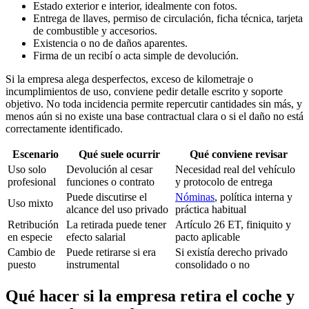
Estado exterior e interior, idealmente con fotos.
Entrega de llaves, permiso de circulación, ficha técnica, tarjeta
de combustible y accesorios.
Existencia o no de daños aparentes.
Firma de un recibí o acta simple de devolución.
Si la empresa alega desperfectos, exceso de kilometraje o
incumplimientos de uso, conviene pedir detalle escrito y soporte
objetivo. No toda incidencia permite repercutir cantidades sin más, y
menos aún si no existe una base contractual clara o si el daño no está
correctamente identificado.
Escenario
Qué suele ocurrir
Qué conviene revisar
Uso solo
Devolución al cesar
Necesidad real del vehículo
profesional
funciones o contrato
y protocolo de entrega
Puede discutirse el
Nóminas
, política interna y
Uso mixto
alcance del uso privado
práctica habitual
Retribución
La retirada puede tener
Artículo 26 ET, finiquito y
en especie
efecto salarial
pacto aplicable
Cambio de
Puede retirarse si era
Si existía derecho privado
puesto
instrumental
consolidado o no
Qué hacer si la empresa retira el coche y