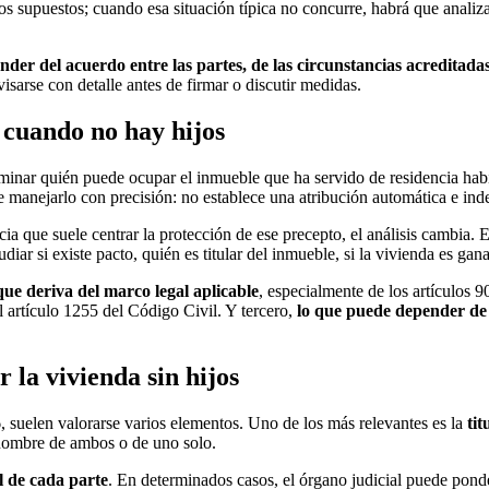
os supuestos; cuando esa situación típica no concurre, habrá que analiza
nder del acuerdo entre las partes, de las circunstancias acreditadas
sarse con detalle antes de firmar o discutir medidas.
r cuando no hay hijos
erminar quién puede ocupar el inmueble que ha servido de residencia habi
e manejarlo con precisión: no establece una atribución automática e inde
 que suele centrar la protección de ese precepto, el análisis cambia. 
udiar si existe pacto, quién es titular del inmueble, si la vivienda es g
que deriva del marco legal aplicable
, especialmente de los artículos 
el artículo 1255 del Código Civil. Y tercero,
lo que puede depender de
 la vivienda sin hijos
96, suelen valorarse varios elementos. Uno de los más relevantes es la
ti
 nombre de ambos o de uno solo.
l de cada parte
. En determinados casos, el órgano judicial puede pond