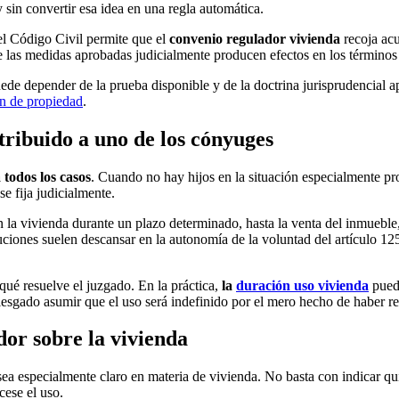
 sin convertir esa idea en una regla automática.
del Código Civil permite que el
convenio regulador vivienda
recoja acu
ue las medidas aprobadas judicialmente producen efectos en los términos
uede depender de la prueba disponible y de la doctrina jurisprudencial ap
n de propiedad
.
tribuido a uno de los cónyuges
 todos los casos
. Cuando no hay hijos en la situación especialmente pro
se fija judicialmente.
a vivienda durante un plazo determinado, hasta la venta del inmueble,
ciones suelen descansar en la autonomía de la voluntad del artículo 125
 qué resuelve el juzgado. En la práctica,
la
duración uso vivienda
puede
riesgado asumir que el uso será indefinido por el mero hecho de haber re
dor sobre la vivienda
ea especialmente claro en materia de vivienda. No basta con indicar qu
ese el uso.