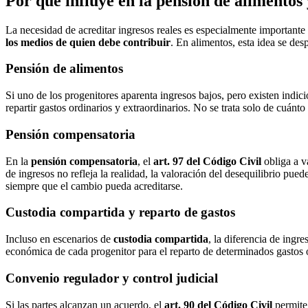
Por qué influye en la pensión de alimentos
La necesidad de acreditar ingresos reales es especialmente importante
los medios de quien debe contribuir
. En alimentos, esta idea se de
Pensión de alimentos
Si uno de los progenitores aparenta ingresos bajos, pero existen indici
repartir gastos ordinarios y extraordinarios. No se trata solo de cuánt
Pensión compensatoria
En la
pensión compensatoria
, el
art. 97 del Código Civil
obliga a va
de ingresos no refleja la realidad, la valoración del desequilibrio pu
siempre que el cambio pueda acreditarse.
Custodia compartida y reparto de gastos
Incluso en escenarios de
custodia compartida
, la diferencia de ingr
económica de cada progenitor para el reparto de determinados gastos o
Convenio regulador y control judicial
Si las partes alcanzan un acuerdo, el
art. 90 del Código Civil
permite