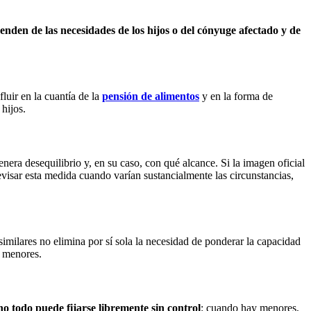
nden de las necesidades de los hijos o del cónyuge afectado y de
luir en la cuantía de la
pensión de alimentos
y en la forma de
 hijos.
enera desequilibrio y, en su caso, con qué alcance. Si la imagen oficial
visar esta medida cuando varían sustancialmente las circunstancias,
 similares no elimina por sí sola la necesidad de ponderar la capacidad
s menores.
no todo puede fijarse libremente sin control
: cuando hay menores,