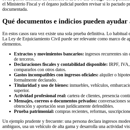
el Ministerio Fiscal y el órgano judicial pueden revisar si lo pactad
documentada.
Qué documentos e indicios pueden ayudar 
En estos casos rara vez existe una sola prueba definitiva. Lo habitual 
La Ley de Enjuiciamiento Civil puede ser relevante como marco de apor
elementos.
Extractos y movimientos bancarios:
ingresos recurrentes sin 
de terceros.
Declaraciones fiscales y contabilidad disponible:
IRPF, IVA, 
compararlos con otros datos.
Gastos incompatibles con ingresos oficiales:
alquiler o hipote
formalmente declarado.
Titularidad y uso de bienes:
inmuebles, vehículos, embarcacio
superior.
Actividad profesional real:
cartera de clientes, presencia con
Mensajes, correos o documentos privados:
conversaciones so
obtención y aportación sean jurídicamente defendibles.
Prueba patrimonial:
compras recientes, reformas, suscripcione
Un ejemplo prudente y frecuente: una persona declara ingresos modes
ambiguos, usa un vehículo de alta gama y desarrolla una actividad visi