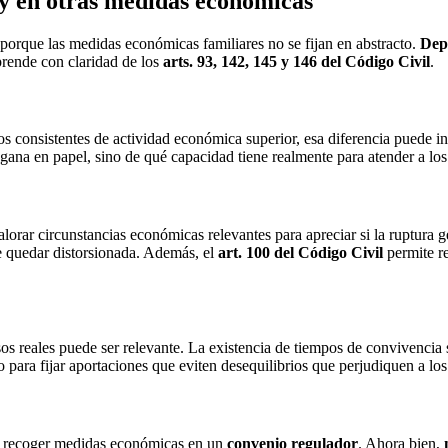
 y en otras medidas económicas
 porque las medidas económicas familiares no se fijan en abstracto.
Depe
sprende con claridad de los
arts. 93, 142, 145 y 146 del Código Civil
.
os consistentes de actividad económica superior, esa diferencia puede inf
o gana en papel, sino de qué capacidad tiene realmente para atender a los
lorar circunstancias económicas relevantes para apreciar si la ruptura g
ede quedar distorsionada. Además, el
art. 100 del Código Civil
permite re
esos reales puede ser relevante. La existencia de tiempos de convivencia
 para fijar aportaciones que eviten desequilibrios que perjudiquen a lo
 recoger medidas económicas en un
convenio regulador
. Ahora bien,