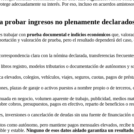
o protege adecuadamente su interés. Por eso, incluso en acuerdos amistos
a probar ingresos no plenamente declarado
es trabajar con
prueba documental e indicios económicos
que, valorad
tación y valoración de prueba, pero el resultado dependerá del caso, d
correspondencia clara con la nómina declarada, transferencias frecuente
libros registro, modelos tributarios o documentación de autónomos y s
ca elevados, colegios, vehículos, viajes, seguros, cuotas, pagos de prés
nes, plazas de garaje o activos puestos a nombre propio o de terceros
tinuada en negocio, volumen aparente de trabajo, publicidad, medios mat
bre cobros, presupuestos, pagos en efectivo, reparto de beneficios o r
s, inversiones o cancelación de deudas sin una fuente de financiación o
tos como autónomo, pero mantiene pagos mensuales elevados, recibe tra
ble y estable.
Ninguno de esos datos aislado garantiza un resultado