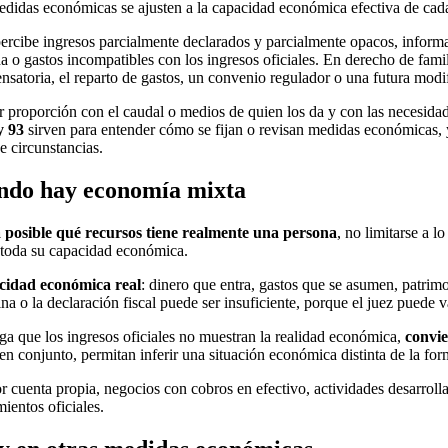
edidas económicas se ajusten a la capacidad económica efectiva de cada
rcibe ingresos parcialmente declarados y parcialmente opacos, informales
da o gastos incompatibles con los ingresos oficiales. En derecho de fami
nsatoria, el reparto de gastos, un convenio regulador o una futura modi
r proporción con el caudal o medios de quien los da y con las necesida
y 93
sirven para entender cómo se fijan o revisan medidas económicas, 
e circunstancias.
uando hay economía mixta
 posible qué recursos tiene realmente una persona
, no limitarse a 
n toda su capacidad económica.
cidad económica real
: dinero que entra, gastos que se asumen, patrimo
na o la declaración fiscal puede ser insuficiente, porque el juez puede v
lega que los ingresos oficiales no muestran la realidad económica,
convie
 en conjunto, permitan inferir una situación económica distinta de la fo
r cuenta propia, negocios con cobros en efectivo, actividades desarrolla
ientos oficiales.