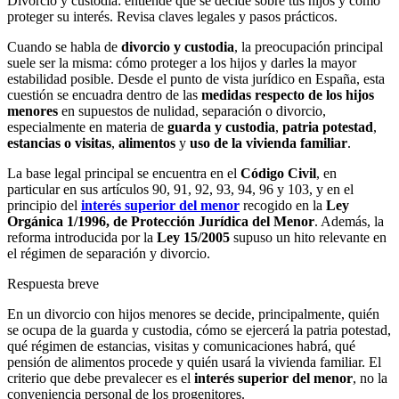
Divorcio y custodia: entiende qué se decide sobre tus hijos y cómo
proteger su interés. Revisa claves legales y pasos prácticos.
Cuando se habla de
divorcio y custodia
, la preocupación principal
suele ser la misma: cómo proteger a los hijos y darles la mayor
estabilidad posible. Desde el punto de vista jurídico en España, esta
cuestión se encuadra dentro de las
medidas respecto de los hijos
menores
en supuestos de nulidad, separación o divorcio,
especialmente en materia de
guarda y custodia
,
patria potestad
,
estancias o visitas
,
alimentos
y
uso de la vivienda familiar
.
La base legal principal se encuentra en el
Código Civil
, en
particular en sus artículos 90, 91, 92, 93, 94, 96 y 103, y en el
principio del
interés superior del menor
recogido en la
Ley
Orgánica 1/1996, de Protección Jurídica del Menor
. Además, la
reforma introducida por la
Ley 15/2005
supuso un hito relevante en
el régimen de separación y divorcio.
Respuesta breve
En un divorcio con hijos menores se decide, principalmente, quién
se ocupa de la guarda y custodia, cómo se ejercerá la patria potestad,
qué régimen de estancias, visitas y comunicaciones habrá, qué
pensión de alimentos procede y quién usará la vivienda familiar. El
criterio que debe prevalecer es el
interés superior del menor
, no la
conveniencia personal de los progenitores.