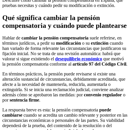
Descubre cómo cambiar la pensión compensatoria en España, qué
pruebas necesitas y cuándo pedir su modificación o extinción.
Qué significa cambiar la pensión
compensatoria y cuándo puede plantearse
Hablar de
cambiar la pensión compensatoria
suele referirse, en
términos jurídicos, a pedir su
modificación
o su
extinción
cuando
han variado de forma relevante las circunstancias que justificaron su
fijación inicial. No se trata de una revisión automática: habrá que
valorar si sigue existiendo el
desequilibrio económico
que motivó
la pensión compensatoria conforme al
artículo 97 del Código Civil
.
En términos prácticos, la pensión puede revisarse si existe una
alteración sustancial de circunstancias, debidamente acreditada, que
afecte a la necesidad de mantenerla, reducirla, aumentarla o
extinguirla. Si se inicia una reclamación judicial, conviene analizar
además cómo se aprobaron las medidas: por
convenio regulador
o
por
sentencia firme
.
La respuesta breve es esta: la pensión compensatoria
puede
cambiarse
cuando se acredita un cambio relevante y posterior en las
circunstancias económicas o personales de las partes. Su viabilidad
dependerá de la prueba, del contenido de la resolución o del