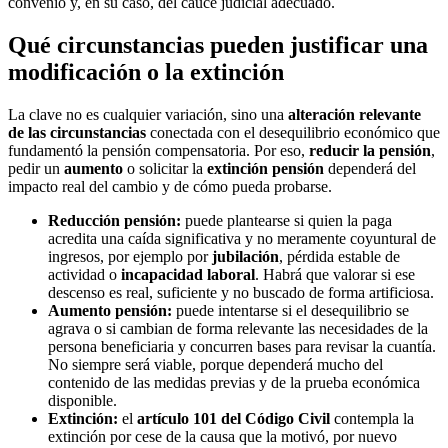
convenio y, en su caso, del cauce judicial adecuado.
Qué circunstancias pueden justificar una
modificación o la extinción
La clave no es cualquier variación, sino una
alteración relevante
de las circunstancias
conectada con el desequilibrio económico que
fundamentó la pensión compensatoria. Por eso,
reducir la pensión
,
pedir un
aumento
o solicitar la
extinción pensión
dependerá del
impacto real del cambio y de cómo pueda probarse.
Reducción pensión:
puede plantearse si quien la paga
acredita una caída significativa y no meramente coyuntural de
ingresos, por ejemplo por
jubilación
, pérdida estable de
actividad o
incapacidad laboral
. Habrá que valorar si ese
descenso es real, suficiente y no buscado de forma artificiosa.
Aumento pensión:
puede intentarse si el desequilibrio se
agrava o si cambian de forma relevante las necesidades de la
persona beneficiaria y concurren bases para revisar la cuantía.
No siempre será viable, porque dependerá mucho del
contenido de las medidas previas y de la prueba económica
disponible.
Extinción:
el
artículo 101 del Código Civil
contempla la
extinción por cese de la causa que la motivó, por nuevo