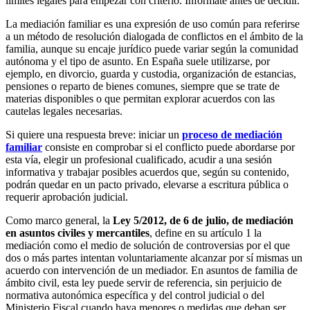
límites legales para empezar con criterio. Infórmate antes de decidir.
La mediación familiar es una expresión de uso común para referirse
a un método de resolución dialogada de conflictos en el ámbito de la
familia, aunque su encaje jurídico puede variar según la comunidad
autónoma y el tipo de asunto. En España suele utilizarse, por
ejemplo, en divorcio, guarda y custodia, organización de estancias,
pensiones o reparto de bienes comunes, siempre que se trate de
materias disponibles o que permitan explorar acuerdos con las
cautelas legales necesarias.
Si quiere una respuesta breve: iniciar un
proceso de mediación
familiar
consiste en comprobar si el conflicto puede abordarse por
esta vía, elegir un profesional cualificado, acudir a una sesión
informativa y trabajar posibles acuerdos que, según su contenido,
podrán quedar en un pacto privado, elevarse a escritura pública o
requerir aprobación judicial.
Como marco general, la
Ley 5/2012, de 6 de julio, de mediación
en asuntos civiles y mercantiles
, define en su artículo 1 la
mediación como el medio de solución de controversias por el que
dos o más partes intentan voluntariamente alcanzar por sí mismas un
acuerdo con intervención de un mediador. En asuntos de familia de
ámbito civil, esta ley puede servir de referencia, sin perjuicio de
normativa autonómica específica y del control judicial o del
Ministerio Fiscal cuando haya menores o medidas que deban ser