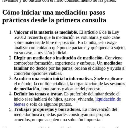
revisable y no bastará con el mero consentimiento de las partes.
Cómo iniciar una mediación: pasos
prácticos desde la primera consulta
Valorar si la materia es mediable.
El artículo 6 de la Ley
5/2012 recuerda que la mediación es voluntaria y solo cabe
sobre materias de libre disposición. En familia, esto exige
analizar con cuidado qué puede pactarse y qué quedará sujeto,
en su caso, a revisión judicial.
Elegir un mediador o institución de mediación.
Conviene
comprobar formación, experiencia y enfoque. Un
mediador
familiar
no decide por las partes: ordena el diálogo y ayuda a
concretar opciones viables.
Acudir a una sesión inicial o informativa.
Suele explicarse
el método, la confidencialidad, la organización de las
sesiones
de mediación
, honorarios y alcance del proceso.
Definir los temas a tratar.
Es preferible delimitar desde el
inicio si se hablará de hijos, gastos, vivienda,
liquidación de
bienes
o solo de algunos puntos.
Trabajar propuestas y borradores.
La intervención del
mediador busca que las partes construyan sus propios
acuerdos, no que acepten una solución impuesta.