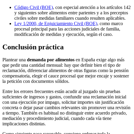
Código Civil (BOE)
, con especial atención a los artículos 142
y siguientes sobre alimentos entre parientes y a los preceptos
civiles sobre medidas familiares cuando resulten aplicables.
Ley 1/2000, de Enjuiciamiento Civil (BOE)
, como marco
procesal principal para las acciones judiciales de familia,
modificación de medidas y ejecución, según el caso.
Conclusión práctica
Plantear una
demanda por alimentos
en España exige algo más
que pedir una cantidad mensual: hay que definir bien el tipo de
reclamación, diferenciar alimentos de otras figuras como la pensión
compensatoria, elegir el cauce procesal que mejor encaje y sostener
la petición con documentos sólidos.
Entre los errores frecuentes están acudir al juzgado sin pruebas
suficientes de ingresos y gastos, confundir una reclamación inicial
con una ejecución por impago, solicitar importes sin justificación
concreta o dejar pasar cambios relevantes sin promover una revisión
a tiempo. También es habitual no distinguir entre acuerdo privado,
mediación y procedimiento judicial, cuando cada vía tiene
implicaciones distintas.
Como siguiente paso razonable, conviene ordenar toda la