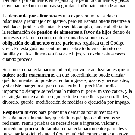
Demanda por alimentos en España: qué pedir, documentos y pasos
clave para reclamar con más seguridad. Infórmate antes de actuar.
La
demanda por alimentos
es una expresión muy usada en
búsquedas y lenguaje divulgativo, pero en España puede referirse a
realidades jurídicas distintas. En sentido amplio, puede aludir tanto a
la reclamación de
pensión de alimentos a favor de hijos
dentro de
procesos de familia como, en determinados supuestos, a la
obligación de alimentos entre parientes
regulada en el Código
Civil. En esta guía nos centraremos sobre todo en el ámbito de
familia y en los alimentos a favor de hijos, sin excluir otros casos
cuando proceda.
Si se inicia una reclamación judicial, conviene analizar antes
qué se
quiere pedir exactamente
, en qué procedimiento puede encajar,
qué documentación puede acreditar ingresos, gastos y necesidades,
y si existe margen real para un acuerdo. La precisión jurídica
importa: no siempre se reclama lo mismo ni por el mismo cauce, y la
estrategia puede cambiar según se trate de medidas paterno-filiales,
divorcio, guarda, modificación de medidas o ejecución por impago.
Respuesta breve:
para poner una demanda por alimentos en
España, normalmente hay que definir qué tipo de alimentos se
reclaman, reunir pruebas de necesidades e ingresos, valorar si
procede un proceso de familia o una reclamación entre parientes y
presentar la solicitud ante el órgano judicial competente con apoyo