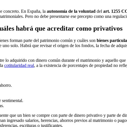
nce concreto. En España, la
autonomía de la voluntad
del
art. 1255 C
 matrimoniales. Pero no debe presentarse ese precepto como una regulaci
cuáles habrá que acreditar como privativos
bienes forman parte del patrimonio común y cuáles son
bienes particula
 uno solo. Habrá que revisar el origen de los fondos, la fecha de adquisi
entre lo adquirido con dinero común durante el matrimonio y aquello que 
 la
cotitularidad real
, a la existencia de porcentajes de propiedad no ref
ahorro.
r sentimental.
as.
uente que un bien se compre con parte de dinero privativo y parte de 
an ingresado salarios, herencias, ahorros previos al matrimonio o pago
sferencias, escrituras o justificantes.