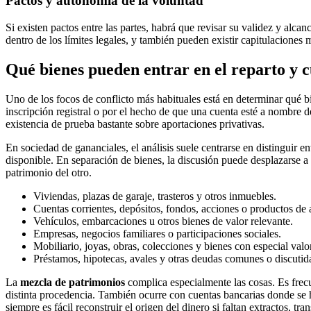
Pactos y autonomía de la voluntad
Si existen pactos entre las partes, habrá que revisar su validez y alca
dentro de los límites legales, y también pueden existir capitulaciones
Qué bienes pueden entrar en el reparto y 
Uno de los focos de conflicto más habituales está en determinar qué 
inscripción registral o por el hecho de que una cuenta esté a nombre de
existencia de prueba bastante sobre aportaciones privativas.
En sociedad de gananciales, el análisis suele centrarse en distinguir 
disponible. En separación de bienes, la discusión puede desplazarse a
patrimonio del otro.
Viviendas, plazas de garaje, trasteros y otros inmuebles.
Cuentas corrientes, depósitos, fondos, acciones o productos de 
Vehículos, embarcaciones u otros bienes de valor relevante.
Empresas, negocios familiares o participaciones sociales.
Mobiliario, joyas, obras, colecciones y bienes con especial valo
Préstamos, hipotecas, avales y otras deudas comunes o discutid
La
mezcla de patrimonios
complica especialmente las cosas. Es frec
distinta procedencia. También ocurre con cuentas bancarias donde se h
siempre es fácil reconstruir el origen del dinero si faltan extractos, tran