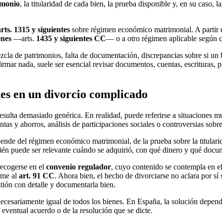
imonio
, la titularidad de cada bien, la prueba disponible y, en su caso, 
arts. 1315 y siguientes
sobre régimen económico matrimonial. A partir d
enes
—arts.
1435 y siguientes CC
— o a otro régimen aplicable según c
cla de patrimonios, falta de documentación, discrepancias sobre si un
rmar nada, suele ser esencial revisar documentos, cuentas, escrituras, 
nes en un divorcio complicado
resulta demasiado genérica. En realidad, puede referirse a situaciones m
ntas y ahorros, análisis de participaciones sociales o controversias sobr
ende del régimen económico matrimonial, de la prueba sobre la titularid
én puede ser relevante cuándo se adquirió, con qué dinero y qué docum
recogerse en el
convenio regulador
, cuyo contenido se contempla en e
rme al
art. 91 CC
. Ahora bien, el hecho de divorciarse no aclara por sí 
stión con detalle y documentarla bien.
ecesariamente igual de todos los bienes. En España, la solución depende
 eventual acuerdo o de la resolución que se dicte.