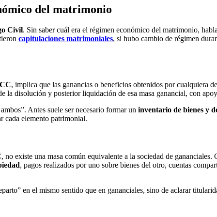
onómico del matrimonio
go Civil
. Sin saber cuál era el régimen económico del matrimonio, hablar
stieron
capitulaciones matrimoniales
, si hubo cambio de régimen durant
s CC
, implica que las ganancias o beneficios obtenidos por cualquiera 
de la disolución y posterior liquidación de esa masa ganancial, con apo
de ambos”. Antes suele ser necesario formar un
inventario de bienes y 
r cada elemento patrimonial.
C
, no existe una masa común equivalente a la sociedad de gananciales. C
piedad
, pagos realizados por uno sobre bienes del otro, cuentas compa
parto” en el mismo sentido que en gananciales, sino de aclarar titularid