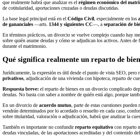
que realmente habrá que analizar es el
régimen económico del matr
de cotitularidad, aportaciones cruzadas o deudas discutidas.
La base legal principal está en el
Código Civil
, especialmente en los
de gananciales
—arts.
1344 y siguientes CC
—, a
separación de bi
En términos prácticos, un divorcio se vuelve complejo cuando hay mez
sobre quién asume deudas y cómo se adjudican los activos. Antes de fi
durante el matrimonio.
Qué significa realmente un reparto de bie
Jurídicamente, la expresión es útil desde el punto de vista SEO, pero 
privativos
, adjudicación de una vivienda con hipoteca, reparto de cue
Respuesta breve:
el reparto de bienes en un divorcio complicado dep
deudas. No basta con saber a nombre de quién está algo, porque tambi
En un divorcio de
acuerdo mutuo
, parte de estas cuestiones pueden 
vendrán determinados por lo acordado o resuelto en cada caso, confo
sobre titularidad, valoración o adjudicación, habrá que analizar la cue
También es importante no confundir
reparto equitativo
con reparto n
deudas vinculadas, de las aportaciones acreditadas y del contenido del