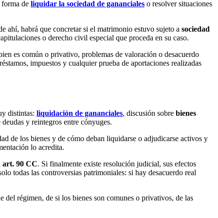
la forma de
liquidar la sociedad de gananciales
o resolver situaciones
e ahí, habrá que concretar si el matrimonio estuvo sujeto a
sociedad
apitulaciones o derecho civil especial que proceda en su caso.
 bien es común o privativo, problemas de valoración o desacuerdo
préstamos, impuestos y cualquier prueba de aportaciones realizadas
uy distintas:
liquidación de gananciales
, discusión sobre
bienes
e deudas y reintegros entre cónyuges.
ad de los bienes y de cómo deban liquidarse o adjudicarse activos y
entación lo acredita.
l
art. 90 CC
. Si finalmente existe resolución judicial, sus efectos
solo todas las controversias patrimoniales: si hay desacuerdo real
 del régimen, de si los bienes son comunes o privativos, de las