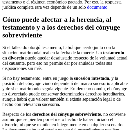
testamento o el régimen económico pactado. Por eso, la respuesta
jurídica completa rara vez depende de un solo
documento
.
Cómo puede afectar a la herencia, al
testamento y a los derechos del cónyuge
sobreviviente
Si el fallecido otorgó testamento, habrá que leerlo junto con la
situación matrimonial real en la fecha de la muerte. Un
testamento
en divorcio
puede quedar desajustado respecto de la voluntad actual
del causante, pero eso no permite dar por anuladas todas sus
disposiciones sin más.
Si no hay testamento, entra en juego la
sucesión intestada
, y la
posición del cónyuge viudo dependerá del marco sucesorio aplicable
y de si el matrimonio seguía vigente. En derecho común, el cónyuge
no divorciado puede conservar determinados derechos hereditarios,
aunque habrá que valorar también si existía separación legal o de
hecho con relevancia sucesoria.
Respecto de los
derechos del cónyuge sobreviviente
, no conviene
asumir que se pierden por el mero hecho de haber iniciado el
divorcio, ni que se mantienen íntegramente en cualquier escenario.
La documentación y el estado exacto del procedimiento resultan