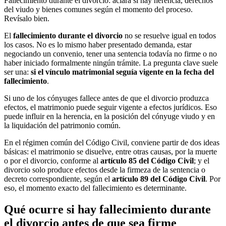
Fallecimiento durante el divorcio: aclara si hay herencia, derechos
del viudo y bienes comunes según el momento del proceso.
Revísalo bien.
El
fallecimiento durante el divorcio
no se resuelve igual en todos
los casos. No es lo mismo haber presentado demanda, estar
negociando un convenio, tener una sentencia todavía no firme o no
haber iniciado formalmente ningún trámite. La pregunta clave suele
ser una:
si el vínculo matrimonial seguía vigente en la fecha del
fallecimiento
.
Si uno de los cónyuges fallece antes de que el divorcio produzca
efectos, el matrimonio puede seguir vigente a efectos jurídicos. Eso
puede influir en la herencia, en la posición del cónyuge viudo y en
la liquidación del patrimonio común.
En el régimen común del Código Civil, conviene partir de dos ideas
básicas: el matrimonio se disuelve, entre otras causas, por la muerte
o por el divorcio, conforme al
artículo 85 del Código Civil
; y el
divorcio solo produce efectos desde la firmeza de la sentencia o
decreto correspondiente, según el
artículo 89 del Código Civil
. Por
eso, el momento exacto del fallecimiento es determinante.
Qué ocurre si hay fallecimiento durante
el divorcio antes de que sea firme