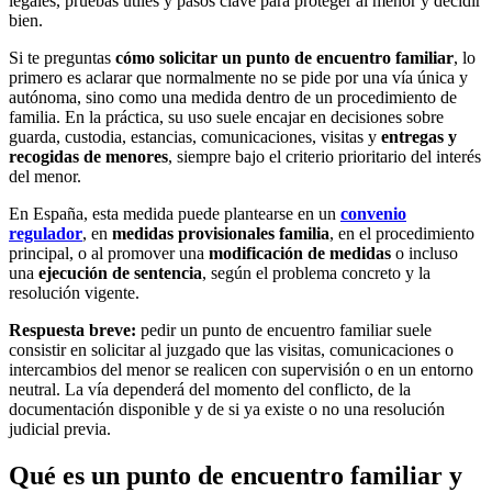
legales, pruebas útiles y pasos clave para proteger al menor y decidir
bien.
Si te preguntas
cómo solicitar un punto de encuentro familiar
, lo
primero es aclarar que normalmente no se pide por una vía única y
autónoma, sino como una medida dentro de un procedimiento de
familia. En la práctica, su uso suele encajar en decisiones sobre
guarda, custodia, estancias, comunicaciones, visitas y
entregas y
recogidas de menores
, siempre bajo el criterio prioritario del interés
del menor.
En España, esta medida puede plantearse en un
convenio
regulador
, en
medidas provisionales familia
, en el procedimiento
principal, o al promover una
modificación de medidas
o incluso
una
ejecución de sentencia
, según el problema concreto y la
resolución vigente.
Respuesta breve:
pedir un punto de encuentro familiar suele
consistir en solicitar al juzgado que las visitas, comunicaciones o
intercambios del menor se realicen con supervisión o en un entorno
neutral. La vía dependerá del momento del conflicto, de la
documentación disponible y de si ya existe o no una resolución
judicial previa.
Qué es un punto de encuentro familiar y