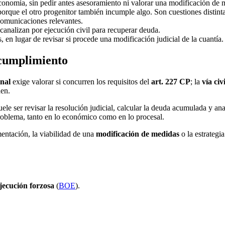
nomía, sin pedir antes asesoramiento ni valorar una modificación de 
orque el otro progenitor también incumple algo. Son cuestiones distinta
comunicaciones relevantes.
canalizan por ejecución civil para recuperar deuda.
en lugar de revisar si procede una modificación judicial de la cuantía.
ncumplimiento
enal
exige valorar si concurren los requisitos del
art. 227 CP
; la
vía civi
den.
uele ser revisar la resolución judicial, calcular la deuda acumulada y a
 problema, tanto en lo económico como en lo procesal.
umentación, la viabilidad de una
modificación de medidas
o la estrategi
jecución forzosa
(
BOE
).