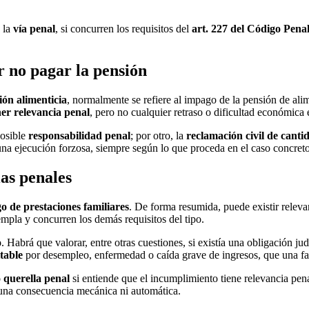
 la
vía penal
, si concurren los requisitos del
art. 227 del Código Pena
r no pagar la pensión
ión alimenticia
, normalmente se refiere al impago de la pensión de ali
ner relevancia penal
, pero no cualquier retraso o dificultad económica e
posible
responsabilidad penal
; por otro, la
reclamación civil de canti
una ejecución forzosa, siempre según lo que proceda en el caso concreto
as penales
o de prestaciones familiares
. De forma resumida, puede existir relev
empla y concurren los demás requisitos del tipo.
o
. Habrá que valorar, entre otras cuestiones, si existía una obligación jud
table
por desempleo, enfermedad o caída grave de ingresos, que una falta
 querella penal
si entiende que el incumplimiento tiene relevancia pen
s una consecuencia mecánica ni automática.