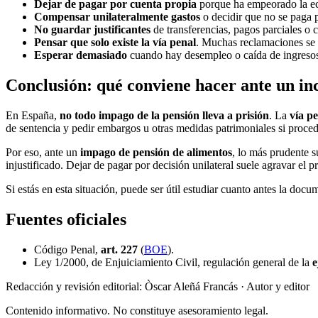
Dejar de pagar por cuenta propia
porque ha empeorado la eco
Compensar unilateralmente gastos
o decidir que no se paga p
No guardar justificantes
de transferencias, pagos parciales o 
Pensar que solo existe la vía penal
. Muchas reclamaciones se 
Esperar demasiado
cuando hay desempleo o caída de ingresos, 
Conclusión: qué conviene hacer ante un i
En España,
no todo impago de la pensión lleva a prisión
. La
vía p
de sentencia y pedir embargos u otras medidas patrimoniales si proce
Por eso, ante un
impago de pensión de alimentos
, lo más prudente s
injustificado. Dejar de pagar por decisión unilateral suele agravar el
Si estás en esta situación, puede ser útil estudiar cuanto antes la doc
Fuentes oficiales
Código Penal,
art. 227
(
BOE
).
Ley 1/2000, de Enjuiciamiento Civil, regulación general de la
e
Redacción y revisión editorial: Òscar Aleñá Francás
· Autor y editor
Contenido informativo. No constituye asesoramiento legal.