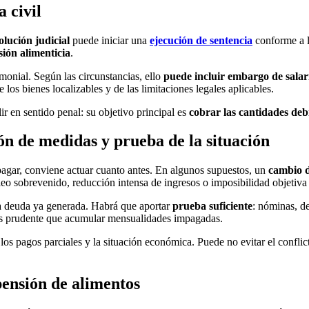
 civil
lución judicial
puede iniciar una
ejecución de sentencia
conforme a l
ión alimenticia
.
monial. Según las circunstancias, ello
puede incluir embargo de salar
los bienes localizables y de las limitaciones legales aplicables.
r en sentido penal: su objetivo principal es
cobrar las cantidades deb
ón de medidas y prueba de la situación
 pagar, conviene actuar cuanto antes. En algunos supuestos, un
cambio d
o sobrevenido, reducción intensa de ingresos o imposibilidad objetiva d
la deuda ya generada. Habrá que aportar
prueba suficiente
: nóminas, de
 más prudente que acumular mensualidades impagadas.
 pagos parciales y la situación económica. Puede no evitar el conflicto
pensión de alimentos