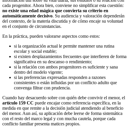
información útil sobre su vida diaria, sus estudios o su relación con
cada progenitor. Ahora bien, conviene no simplificar esta cuestión:
no existe una edad mágica que convierta su criterio en
automáticamente decisivo
. Su audiencia y valoración dependerán
del contexto, de la materia discutida y de cómo encaje su voluntad
en el conjunto de circunstancias.
En la práctica, pueden valorarse aspectos como estos:
si la organización actual le permite mantener una rutina
escolar y social estable;
si existen desplazamientos frecuentes que interfieren de forma
significativa en su descanso o rendimiento;
si la relación con ambos progenitores es suficiente y sana
dentro del modelo vigente;
si las preferencias expresadas responden a razones
consistentes o están influidas por un conflicto adulto que
convenga filtrar con prudencia.
Cuando hay desacuerdo sobre con quién debe convivir el menor, el
artículo 159 CC
puede encajar como referencia específica, en la
medida en que remite a la decisión judicial atendiendo al beneficio
del menor. Aun así, su aplicación debe leerse de forma sistemática
con el resto del marco legal y con mucha cautela, porque cada
conflicto familiar presenta matices propios.