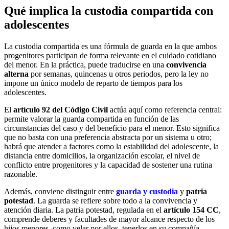
Qué implica la custodia compartida con
adolescentes
La custodia compartida es una fórmula de guarda en la que ambos
progenitores participan de forma relevante en el cuidado cotidiano
del menor. En la práctica, puede traducirse en una
convivencia
alterna
por semanas, quincenas u otros periodos, pero la ley no
impone un único modelo de reparto de tiempos para los
adolescentes.
El
artículo 92 del Código Civil
actúa aquí como referencia central:
permite valorar la guarda compartida en función de las
circunstancias del caso y del beneficio para el menor. Esto significa
que no basta con una preferencia abstracta por un sistema u otro;
habrá que atender a factores como la estabilidad del adolescente, la
distancia entre domicilios, la organización escolar, el nivel de
conflicto entre progenitores y la capacidad de sostener una rutina
razonable.
Además, conviene distinguir entre
guarda y custodia
y
patria
potestad
. La guarda se refiere sobre todo a la convivencia y
atención diaria. La patria potestad, regulada en el
artículo 154 CC
,
comprende deberes y facultades de mayor alcance respecto de los
hijos menores, como velar por ellos, tenerlos en su compañía,