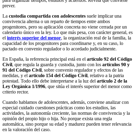
para organizar tiempos, estudios y acuerdos. Revisa qué conviene
prever.
La
custodia compartida con adolescentes
suele implicar una
convivencia alterna o un reparto de tiempos entre ambos
progenitores, pero su aplicación concreta no viene cerrada por un
calendario único en la ley. Lo que más pesa, con carácter general, es
el
interés superior del menor
, la organización real de la familia, la
capacidad de los progenitores para coordinarse y, en su caso, lo
pactado en convenio regulador o lo acordado judicialmente.
En España, la referencia principal está en el
artículo 92 del Código
Civil
, que regula la guarda y custodia, junto con los
artículos 90 y
91 del Código Civil
, sobre convenio regulador y efectos de las
medidas, y el
artículo 154 del Código Civil
, relativo a la patria
potestad. Todo ello debe interpretarse a la luz del
artículo 2 de la
Ley Orgánica 1/1996
, que sitúa el interés superior del menor como
criterio rector.
Cuando hablamos de adolescentes, además, conviene analizar con
especial cuidado cuestiones prácticas como los estudios, las
actividades, la autonomía creciente, las normas de convivencia y la
opinión del propio hijo o hija. No porque exista una regla
automática, sino porque su edad y madurez pueden tener relevancia
en la valoración del caso.