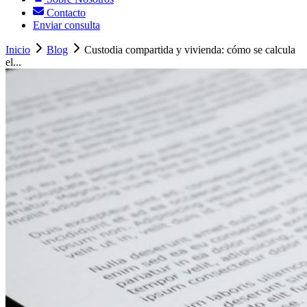
Contacto
Enviar consulta
Inicio
Blog
Custodia compartida y vivienda: cómo se calcula
el...