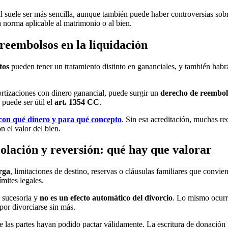
al suele ser más sencilla, aunque también puede haber controversias sobr
a norma aplicable al matrimonio o al bien.
reembolsos en la liquidación
tos
pueden tener un tratamiento distinto en gananciales, y también habr
ortizaciones con dinero ganancial, puede surgir un
derecho de reembol
puede ser útil el
art. 1354 CC
.
con qué dinero y para qué concepto
. Sin esa acreditación, muchas re
 el valor del bien.
colación y reversión: qué hay que valorar
rga
, limitaciones de destino, reservas o cláusulas familiares que convie
ímites legales.
a sucesoria y
no es un efecto automático del divorcio
. Lo mismo ocurr
por divorciarse sin más.
que las partes hayan podido pactar válidamente. La escritura de donaci