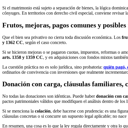
Si el matrimonio está sujeto a separación de bienes, la lógica dominic
cónyuges. En territorios con derecho civil especial, conviene revisar l
Frutos, mejoras, pagos comunes y posibles 
Que el bien sea privativo no cierra toda discusión económica. Los
fru
y 1362 CC
, según el caso concreto.
Si se hicieron mejoras o se pagaron cuotas, impuestos, reformas o am
arts. 1358 y 1359 CC
, y en adquisiciones con fondos mixtos también 
La cuestión práctica no es solo jurídica, sino probatoria:
quién pagó, 
ordinarios de convivencia con inversiones que realmente incrementaron
Donación con carga, cláusulas familiares, 
No todas las donaciones son idénticas. Puede haber
donación con ca
pactos patrimoniales válidos que modifiquen el análisis dentro de los l
Si se menciona la
colación
, debe hacerse con prudencia: es una figur
cláusulas concretas o si concurre un supuesto legal aplicable; no nace 
En resumen, una cosa es lo que la ley regula directamente y otra lo 