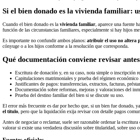
Si el bien donado es la vivienda familiar: u
Cuando el bien donado es la
vivienda familiar
, aparece una fuente h
función de las circunstancias familiares, especialmente si hay hijos m
Es importante no confundir ambos planos:
atribuir el uso no altera 
cónyuge o a los hijos conforme a la resolución que corresponda.
Qué documentación conviene revisar antes
Escritura de donación y, en su caso, nota simple o inscripción re
Capitulaciones matrimoniales y prueba del régimen económico a
Justificantes de pagos: transferencias, extractos, facturas, prés
Documentación sobre reformas, mejoras y valoraciones del inmu
Prueba del destino familiar del bien si se discute su uso.
El error más frecuente es dar por hecho que, si un bien fue donado, y
el título
, pero que la liquidación exija revisar con detalle pagos comu
Antes de negociar o reclamar, suele ser razonable ordenar la escritura 
valorar si existe una verdadera discusión sobre titularidad, sobre us
Fuentes oficiales