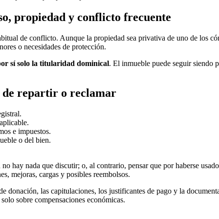
so, propiedad y conflicto frecuente
abitual de conflicto. Aunque la propiedad sea privativa de uno de los c
enores o necesidades de protección.
por sí solo la titularidad dominical
. El inmueble puede seguir siendo p
 de repartir o reclamar
gistral.
plicable.
tamos e impuestos.
eble o del bien.
a no hay nada que discutir; o, al contrario, pensar que por haberse usa
nes, mejoras, cargas y posibles reembolsos.
de donación, las capitulaciones, los justificantes de pago y la documenta
o o solo sobre compensaciones económicas.