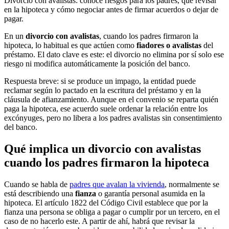
Divorcio con avalistas: conoce riesgos para los padres, qué revisar
en la hipoteca y cómo negociar antes de firmar acuerdos o dejar de
pagar.
En un
divorcio con avalistas
, cuando los padres firmaron la
hipoteca, lo habitual es que actúen como
fiadores o avalistas
del
préstamo. El dato clave es este: el divorcio no elimina por sí solo ese
riesgo ni modifica automáticamente la posición del banco.
Respuesta breve: si se produce un impago, la entidad puede
reclamar según lo pactado en la escritura del préstamo y en la
cláusula de afianzamiento. Aunque en el convenio se reparta quién
paga la hipoteca, ese acuerdo suele ordenar la relación entre los
excónyuges, pero no libera a los padres avalistas sin consentimiento
del banco.
Qué implica un divorcio con avalistas
cuando los padres firmaron la hipoteca
Cuando se habla de
padres que avalan la vivienda
, normalmente se
está describiendo una
fianza
o garantía personal asumida en la
hipoteca. El artículo 1822 del Código Civil establece que por la
fianza una persona se obliga a pagar o cumplir por un tercero, en el
caso de no hacerlo este. A partir de ahí, habrá que revisar la