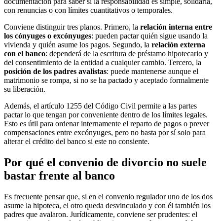
documentación para saber si la responsabilidad es simple, solidaria,
con renuncias o con límites cuantitativos o temporales.
Conviene distinguir tres planos. Primero, la
relación interna entre
los cónyuges o excónyuges
: pueden pactar quién sigue usando la
vivienda y quién asume los pagos. Segundo, la
relación externa
con el banco
: dependerá de la escritura de préstamo hipotecario y
del consentimiento de la entidad a cualquier cambio. Tercero, la
posición de los padres avalistas
: puede mantenerse aunque el
matrimonio se rompa, si no se ha pactado y aceptado formalmente
su liberación.
Además, el artículo 1255 del Código Civil permite a las partes
pactar lo que tengan por conveniente dentro de los límites legales.
Esto es útil para ordenar internamente el reparto de pagos o prever
compensaciones entre excónyuges, pero no basta por sí solo para
alterar el crédito del banco si este no consiente.
Por qué el convenio de divorcio no suele
bastar frente al banco
Es frecuente pensar que, si en el convenio regulador uno de los dos
asume la hipoteca, el otro queda desvinculado y con él también los
padres que avalaron. Jurídicamente, conviene ser prudentes: el