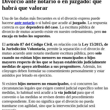
Divorcio ante notario o en juzgado: qué
habrá que valorar
Una de las dudas más frecuentes es si el divorcio express puede
hacerse
ante notario
o si habrá que acudir al
juzgado
. La respuesta
correcta es que
dependerá del caso
. La escritura pública de
divorcio de mutuo acuerdo existe en nuestro ordenamiento, pero
no
encaja en todos los supuestos
.
El
artículo 87 del Código Civil
, en relación con la
Ley 15/2015, de
la Jurisdicción Voluntaria
, permite la separación o el divorcio de
mutuo acuerdo ante notario mediante escritura pública, pero
solo
cuando no existan hijos menores no emancipados o hijos
mayores respecto de los que se hayan establecido judicialmente
medidas de apoyo atribuidas a sus progenitores
. Además, los
cónyuges deben formular su consentimiento personalmente y estar
asistidos por letrado en ejercicio.
Si existen
hijos menores no emancipados
, o si concurren las
circunstancias legales que exigen control judicial específico sobre las
medidas, lo habitual será acudir a la
vía judicial
para que el
convenio o las medidas se revisen dentro del procedimiento
correspondiente. Esto no significa que el divorcio no pueda
tramitarse con agilidad, sino que la intervención judicial será