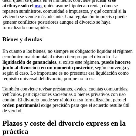
decir quién se queda en el inmueble: conviene precisar
si se
atribuye solo el
uso
, quién asume hipoteca o renta, cómo se
reparten suministros, comunidad e impuestos, y qué ocurrirá si la
vivienda se vende más adelante. Una regulación imprecisa puede
generar conflictos posteriores aunque el divorcio se haya
formalizado con rapidez.
Bienes y deudas
En cuanto a los bienes, no siempre es obligatorio liquidar el régimen
económico matrimonial al mismo tiempo que el divorcio. La
liquidación de gananciales
, si existe este régimen,
puede hacerse
junto al divorcio o en un momento posterior
, según convenga y
según el caso. Lo importante es no presentar esa liquidación como
requisito universal del divorcio, porque no lo es.
También conviene revisar préstamos, avales, cuentas compartidas,
vehículos, participaciones societarias o bienes privativos con uso
común. El divorcio puede ser rápido en su formalización, pero el
orden patrimonial
exige precisión para que el acuerdo resulte útil
de verdad.
Plazos y coste del divorcio express en la
práctica