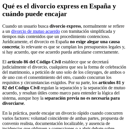
Qué es el divorcio express en España y
cuándo puede encajar
Cuando un usuario busca
divorcio express
, normalmente se refiere
a un
divorcio de mutuo acuerdo
con tramitación simplificada y
tiempos más contenidos que un procedimiento contencioso.
Jurídicamente, el divorcio en España
no exige alegar una causa
concreta
; lo relevante es que se cumplan los presupuestos legales y,
si hay acuerdo, que ese acuerdo pueda articularse correctamente.
El
artículo 86 del Código Civil
establece que se decretará
judicialmente el divorcio, cualquiera que sea la forma de celebración
del matrimonio, a petición de uno solo de los cónyuges, de ambos o
de uno con el consentimiento del otro, cuando concurran los
requisitos y circunstancias exigidos. Por su parte, los
artículos 81 y
82 del Código Civil
regulan la separación y la separación de mutuo
acuerdo, y resultan útiles como marco para entender la lógica del
sistema, aunque hoy la
separación previa no es necesaria para
divorciarse
.
En la práctica, puede encajar un divorcio rápido cuando concurren
varios factores: voluntad coincidente de ambas partes, propuesta de
convenio realista, documentación localizable, y ausencia de
incidencias que obliguen a correcciones o a abrir debate sobre