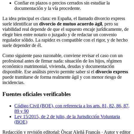
Confiar en plazos o precios cerrados sin estudiar la
documentación y la vía procedente.
La idea principal es clara: en España, el llamado divorcio express
suele identificar un
divorcio de mutuo acuerdo ágil
, pero su
viabilidad real depende de que el supuesto encaje jurídicamente, de
elegir bien entre notario o juzgado y de redactar un convenio
regulador sólido. La rapidez es compatible con el rigor, y de hecho
suele depender de él.
Como siguiente paso razonable, conviene revisar el caso con un
profesional antes de firmar nada: situación de los hijos, régimen
económico matrimonial, vivienda, deudas y documentación
disponible. Ese análisis previo permite saber si el
divorcio express
puede tramitarse de forma realmente ágil y con menor riesgo de
incidencias.
Fuentes oficiales verificables
Código Civil (BOE), con referencia a los arts. 81, 82, 86, 87,
89 y 90
Ley 15/2015, de 2 de julio, de la Jurisdicción Voluntaria
(BOE)
Redacción y revisión editorial: Òscar Aleñá Francás
· Autor y editor