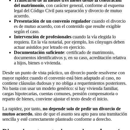
Transcurso de al menos tres meses desde la celebración
del matrimonio
, con carácter general, conforme al esquema
legal del Código Civil para separación y divorcio de mutuo
acuerdo.
Presentación de un convenio regulador
cuando el divorcio
es de mutuo acuerdo, con el contenido que resulte exigible
según el caso.
Intervención de profesionales
cuando la vía elegida lo
requiera. En la vía notarial, por ejemplo, los cónyuges deben
actuar asistidos por letrado en ejercicio.
Documentación suficiente
: certificado de matrimonio,
documentos identificativos y, en su caso, acreditación relativa
a hijos, bienes o vivienda.
Desde un punto de vista práctico, un divorcio puede resolverse con
mayor rapidez cuando el convenio está bien adaptado al caso, no
contiene cláusulas dudosas y no obliga a requerimientos posteriores.
No basta con usar un modelo genérico: si hay vivienda familiar,
cargas hipotecarias, cuentas comunes, pensión compensatoria o
reparto de bienes, conviene ajustar el texto desde el inicio.
La rapidez, por tanto,
no depende solo de pedir un divorcio de
mutuo acuerdo
, sino de que el asunto sea apto para una tramitación
sencilla y esté correctamente planteado conforme a derecho.