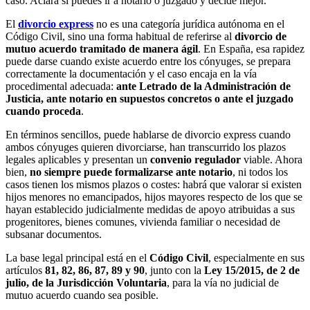
caso. Aclara si puedes ir a notario o juzgado y decide mejor.
El
divorcio express
no es una categoría jurídica autónoma en el
Código Civil, sino una forma habitual de referirse al
divorcio de
mutuo acuerdo tramitado de manera ágil
. En España, esa rapidez
puede darse cuando existe acuerdo entre los cónyuges, se prepara
correctamente la documentación y el caso encaja en la vía
procedimental adecuada:
ante Letrado de la Administración de
Justicia, ante notario en supuestos concretos o ante el juzgado
cuando proceda
.
En términos sencillos, puede hablarse de divorcio express cuando
ambos cónyuges quieren divorciarse, han transcurrido los plazos
legales aplicables y presentan un
convenio regulador
viable. Ahora
bien,
no siempre puede formalizarse ante notario
, ni todos los
casos tienen los mismos plazos o costes: habrá que valorar si existen
hijos menores no emancipados, hijos mayores respecto de los que se
hayan establecido judicialmente medidas de apoyo atribuidas a sus
progenitores, bienes comunes, vivienda familiar o necesidad de
subsanar documentos.
La base legal principal está en el
Código Civil
, especialmente en sus
artículos
81, 82, 86, 87, 89 y 90
, junto con la
Ley 15/2015, de 2 de
julio, de la Jurisdicción Voluntaria
, para la vía no judicial de
mutuo acuerdo cuando sea posible.