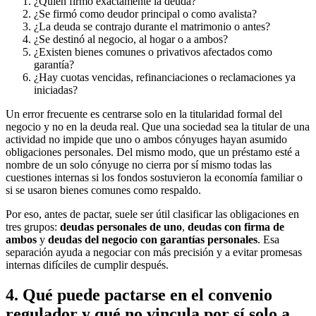
¿Quién firmó exactamente la deuda?
¿Se firmó como deudor principal o como avalista?
¿La deuda se contrajo durante el matrimonio o antes?
¿Se destinó al negocio, al hogar o a ambos?
¿Existen bienes comunes o privativos afectados como
garantía?
¿Hay cuotas vencidas, refinanciaciones o reclamaciones ya
iniciadas?
Un error frecuente es centrarse solo en la titularidad formal del
negocio y no en la deuda real. Que una sociedad sea la titular de una
actividad no impide que uno o ambos cónyuges hayan asumido
obligaciones personales. Del mismo modo, que un préstamo esté a
nombre de un solo cónyuge no cierra por sí mismo todas las
cuestiones internas si los fondos sostuvieron la economía familiar o
si se usaron bienes comunes como respaldo.
Por eso, antes de pactar, suele ser útil clasificar las obligaciones en
tres grupos:
deudas personales de uno
,
deudas con firma de
ambos
y
deudas del negocio con garantías personales
. Esa
separación ayuda a negociar con más precisión y a evitar promesas
internas difíciles de cumplir después.
4. Qué puede pactarse en el convenio
regulador y qué no vincula por sí solo a