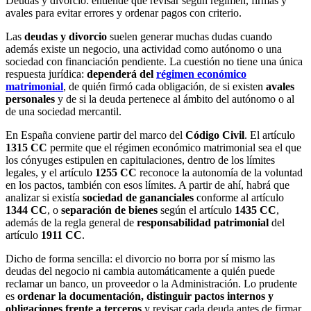
Deudas y divorcio: entiende qué revisar según régimen, firmas y
avales para evitar errores y ordenar pagos con criterio.
Las
deudas y divorcio
suelen generar muchas dudas cuando
además existe un negocio, una actividad como autónomo o una
sociedad con financiación pendiente. La cuestión no tiene una única
respuesta jurídica:
dependerá del
régimen económico
matrimonial
, de quién firmó cada obligación, de si existen
avales
personales
y de si la deuda pertenece al ámbito del autónomo o al
de una sociedad mercantil.
En España conviene partir del marco del
Código Civil
. El artículo
1315 CC
permite que el régimen económico matrimonial sea el que
los cónyuges estipulen en capitulaciones, dentro de los límites
legales, y el artículo
1255 CC
reconoce la autonomía de la voluntad
en los pactos, también con esos límites. A partir de ahí, habrá que
analizar si existía
sociedad de gananciales
conforme al artículo
1344 CC
, o
separación de bienes
según el artículo
1435 CC
,
además de la regla general de
responsabilidad patrimonial
del
artículo
1911 CC
.
Dicho de forma sencilla: el divorcio no borra por sí mismo las
deudas del negocio ni cambia automáticamente a quién puede
reclamar un banco, un proveedor o la Administración. Lo prudente
es
ordenar la documentación, distinguir pactos internos y
obligaciones frente a terceros
y revisar cada deuda antes de firmar