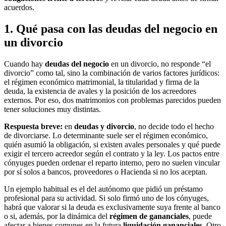
acuerdos.
1. Qué pasa con las deudas del negocio en
un divorcio
Cuando hay
deudas del negocio
en un divorcio, no responde “el
divorcio” como tal, sino la combinación de varios factores jurídicos:
el régimen económico matrimonial, la titularidad y firma de la
deuda, la existencia de avales y la posición de los acreedores
externos. Por eso, dos matrimonios con problemas parecidos pueden
tener soluciones muy distintas.
Respuesta breve:
en
deudas y divorcio
, no decide todo el hecho
de divorciarse. Lo determinante suele ser el régimen económico,
quién asumió la obligación, si existen avales personales y qué puede
exigir el tercero acreedor según el contrato y la ley. Los pactos entre
cónyuges pueden ordenar el reparto interno, pero no suelen vincular
por sí solos a bancos, proveedores o Hacienda si no los aceptan.
Un ejemplo habitual es el del autónomo que pidió un préstamo
profesional para su actividad. Si solo firmó uno de los cónyuges,
habrá que valorar si la deuda es exclusivamente suya frente al banco
o si, además, por la dinámica del
régimen de gananciales
, puede
afectar a bienes comunes en la futura
liquidación gananciales
. Otro