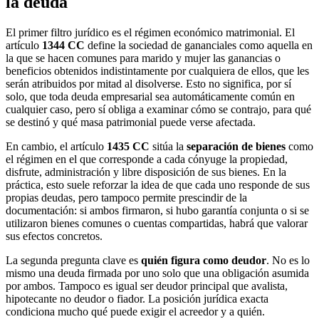
la deuda
El primer filtro jurídico es el régimen económico matrimonial. El
artículo
1344 CC
define la sociedad de gananciales como aquella en
la que se hacen comunes para marido y mujer las ganancias o
beneficios obtenidos indistintamente por cualquiera de ellos, que les
serán atribuidos por mitad al disolverse. Esto no significa, por sí
solo, que toda deuda empresarial sea automáticamente común en
cualquier caso, pero sí obliga a examinar cómo se contrajo, para qué
se destinó y qué masa patrimonial puede verse afectada.
En cambio, el artículo
1435 CC
sitúa la
separación de bienes
como
el régimen en el que corresponde a cada cónyuge la propiedad,
disfrute, administración y libre disposición de sus bienes. En la
práctica, esto suele reforzar la idea de que cada uno responde de sus
propias deudas, pero tampoco permite prescindir de la
documentación: si ambos firmaron, si hubo garantía conjunta o si se
utilizaron bienes comunes o cuentas compartidas, habrá que valorar
sus efectos concretos.
La segunda pregunta clave es
quién figura como deudor
. No es lo
mismo una deuda firmada por uno solo que una obligación asumida
por ambos. Tampoco es igual ser deudor principal que avalista,
hipotecante no deudor o fiador. La posición jurídica exacta
condiciona mucho qué puede exigir el acreedor y a quién.