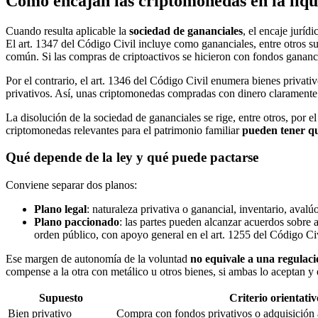
Cómo encajan las criptomonedas en la liqu
Cuando resulta aplicable la
sociedad de gananciales
, el encaje jurí
El art. 1347 del Código Civil incluye como gananciales, entre otros sup
común. Si las compras de criptoactivos se hicieron con fondos gananc
Por el contrario, el art. 1346 del Código Civil enumera bienes privat
privativos. Así, unas criptomonedas compradas con dinero claramente pr
La disolución de la sociedad de gananciales se rige, entre otros, por el
criptomonedas relevantes para el patrimonio familiar
pueden tener qu
Qué depende de la ley y qué puede pactarse
Conviene separar dos planos:
Plano legal
: naturaleza privativa o ganancial, inventario, aval
Plano paccionado
: las partes pueden alcanzar acuerdos sobre 
orden público, con apoyo general en el art. 1255 del Código Civ
Ese margen de autonomía de la voluntad
no equivale a una regulac
compense a la otra con metálico u otros bienes, si ambas lo aceptan 
Supuesto
Criterio orientativ
Bien privativo
Compra con fondos privativos o adquisición a 