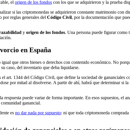
able, el
origen de los fondos
con los que se adquirieron y la prueba dispo
nalizar si las criptomonedas se adquirieron constante matrimonio con dine
o por reglas generales del
Código Civil
, por la documentación que pueda
razabilidad
y
origen de los fondos
. Una persona puede figurar como ti
dación.
ivorcio en España
o igual que otros bienes o derechos con contenido económico. No porque
 su caso, del inventario que deba liquidarse.
 es el art. 1344 del Código Civil, que define la sociedad de gananciale
ndose por mitad al disolverse. A partir de ahí, habrá que determinar si l
 la respuesta puede variar de forma importante. En esos supuestos, el aná
la comunidad ganancial.
udente es
no dar nada por supuesto
: ni que toda criptomoneda comprada d