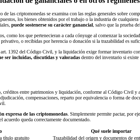
idación de gananciales o en otros regímenes
dico de las criptomonedas se examina con las reglas generales sobre co
uestos, los bienes obtenidos por el trabajo o la industria de cualquiera
iales,
puede sostenerse su carácter ganancial
, salvo que la prueba de
ivos, como los que pertenecieran a cada cónyuge al comenzar la sociedad 
ivativo, o recibidas por herencia o donación si la trazabilidad es sufi
 art. 1392 del Código Civil, y la liquidación exige formar inventario con
e ser incluidas, discutidas y valoradas
dentro del inventario si existe
úo, créditos entre patrimonios y liquidación, conforme al Código Civil y 
adjudicación, compensaciones, reparto por equivalencia o forma de docume
il.
ión expresa de las criptomonedas
. Simplemente permite pactar, por ej
y el acuerdo queda correctamente documentado.
o
Qué suele importar
título gratuito
Trazabilidad del origen y documentos de en