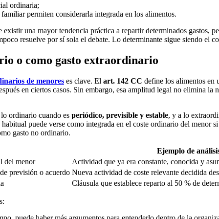
al ordinaria;
 familiar permiten considerarla integrada en los alimentos.
existir una mayor tendencia práctica a repartir determinados gastos, pe
mpoco resuelve por sí sola el debate. Lo determinante sigue siendo el co
io o como gasto extraordinario
dinarios de menores
es clave. El
art. 142 CC
define los alimentos en u
pués en ciertos casos. Sin embargo, esa amplitud legal no elimina la ne
 lo ordinario cuando es
periódico, previsible y estable
, y a lo extraor
y habitual puede verse como integrada en el coste ordinario del menor si
omo gasto no ordinario.
Ejemplo de análisi
al del menor
Actividad que ya era constante, conocida y asu
 de previsión o acuerdo
Nueva actividad de coste relevante decidida des
ia
Cláusula que establece reparto al 50 % de deter
s:
tiempo, puede haber más argumentos para entenderlo dentro de la organiz