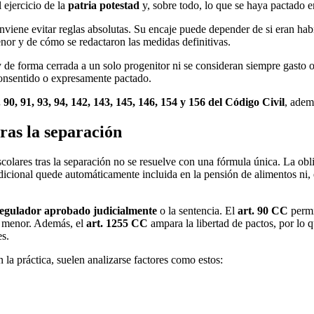
el ejercicio de la
patria potestad
y, sobre todo, lo que se haya pactado e
viene evitar reglas absolutas. Su encaje puede depender de si eran habitu
menor y de cómo se redactaron las medidas definitivas.
y de forma cerrada a un solo progenitor ni se consideran siempre gasto 
, consentido o expresamente pactado.
. 90, 91, 93, 94, 142, 143, 145, 146, 154 y 156 del Código Civil
, adem
tras la separación
scolares tras la separación no se resuelve con una fórmula única. La ob
adicional quede automáticamente incluida en la pensión de alimentos ni,
regulador aprobado judicialmente
o la sentencia. El
art. 90 CC
permi
el menor. Además, el
art. 1255 CC
ampara la libertad de pactos, por lo 
es.
n la práctica, suelen analizarse factores como estos: