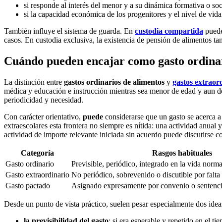
si responde al interés del menor y a su dinámica formativa o soci
si la capacidad económica de los progenitores y el nivel de vida
También influye el sistema de guarda. En
custodia compartida
puede 
casos. En custodia exclusiva, la existencia de pensión de alimentos ta
Cuándo pueden encajar como gasto ordinar
La distinción entre
gastos ordinarios de alimentos
y
gastos extraor
médica y educación e instrucción mientras sea menor de edad y aun des
periodicidad y necesidad.
Con carácter orientativo,
puede
considerarse que un gasto se acerca a
extraescolares esta frontera no siempre es nítida: una actividad anual 
actividad de importe relevante iniciada sin acuerdo puede discutirse c
Categoría
Rasgos habituales
Gasto ordinario
Previsible, periódico, integrado en la vida norm
Gasto extraordinario
No periódico, sobrevenido o discutible por falta
Gasto pactado
Asignado expresamente por convenio o sentenc
Desde un punto de vista práctico, suelen pesar especialmente dos idea
la previsibilidad del gasto
: si era esperable y repetido en el 