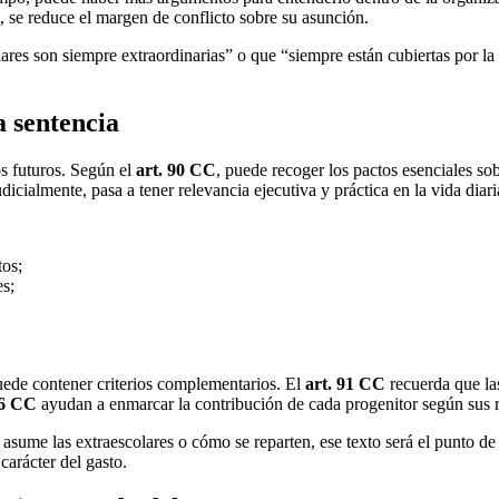
, se reduce el margen de conflicto sobre su asunción.
lares son siempre extraordinarias” o que “siempre están cubiertas por la
a sentencia
os futuros. Según el
art. 90 CC
, puede recoger los pactos esenciales sob
cialmente, pasa a tener relevancia ejecutiva y práctica en la vida diari
tos;
es;
ede contener criterios complementarios. El
art. 91 CC
recuerda que la
46 CC
ayudan a enmarcar la contribución de cada progenitor según sus re
 asume las extraescolares o cómo se reparten, ese texto será el punto de
carácter del gasto.