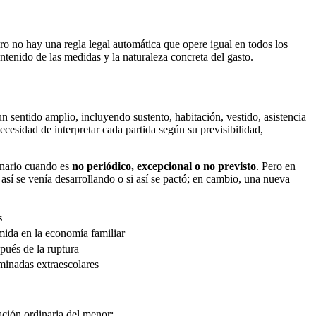
ro no hay una regla legal automática que opere igual en todos los
ntenido de las medidas y la naturaleza concreta del gasto.
n sentido amplio, incluyendo sustento, habitación, vestido, asistencia
cesidad de interpretar cada partida según su previsibilidad,
dinario cuando es
no periódico, excepcional o no previsto
. Pero en
 así se venía desarrollando o si así se pactó; en cambio, una nueva
s
mida en la economía familiar
pués de la ruptura
minadas extraescolares
ación ordinaria del menor;