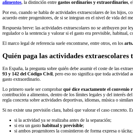
alimentos
, la distinción entre
gastos ordinarios y extraordinarios
, 
Por eso, cuando se habla de actividades extraescolares de los hijos, con
acuerdo entre progenitores, de si se integran en el nivel de vida del 
Respuesta breve: las actividades extraescolares no se atribuyen por le
regulador o la sentencia y valorar si el gasto era previsible, habitual
El marco legal de referencia suele encontrarse, entre otros, en los
arts
Quién paga las actividades extraescolares 
En España, la pregunta sobre quién debe asumir el coste de las extrae
93 y 142 del Código Civil
, pero eso no significa que toda actividad 
gasto extraordinario.
Lo primero suele ser comprobar
qué dice exactamente el convenio 
contribución a alimentos, dentro de los límites legales y del interés d
regla concreta sobre actividades deportivas, idiomas, música o similar
Si no existe una previsión clara, habrá que valorar el caso concreto. E
si la actividad ya se realizaba antes de la separación;
si era un gasto
habitual y previsible
;
si ambos progenitores la consintieron de forma expresa o tácita;