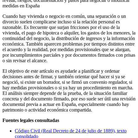
revisar, riesgos, documentación y pasos para negociar o modificar
medidas en España
Cuando hay vivienda o negocio en común, una separación o un
divorcio suelen complicarse incluso si la relación personal es
razonable. Es frecuente que surjan fricciones por el uso de la
vivienda, el pago de hipoteca o alquiler, los gastos de los menores, la
continuidad del negocio, la distribución de ingresos y la información
económica. También aparecen problemas por tiempos distintos entre
el acuerdo y la realidad, por medidas provisionales que se alargan,
por incumplimientos parciales y por documentos firmados con prisas
o sin revisar el alcance.
El objetivo de este artículo es ayudarle a planificar y ordenar
decisiones antes de firmar, y también orientar qué hacer si ya se
negoció, si existe un borrador, si se firmó un convenio regulador, si
hay medidas provisionales o si ya hay un procedimiento en marcha.
El análisis siempre depende de la prueba, de la situación familiar
concreta y del documento firmado, por eso suele ser útil una revisión
documental previa a actuar en España, especialmente cuando hay
patrimonio o actividad económica compartida.
Fuentes legales consultadas
Código Civil (Real Decreto de 24 de julio de 1889), texto
consolidado