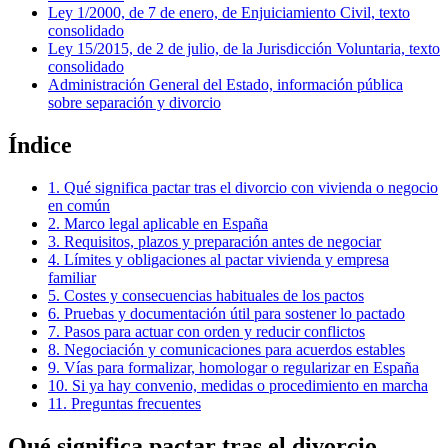
Ley 1/2000, de 7 de enero, de Enjuiciamiento Civil, texto
consolidado
Ley 15/2015, de 2 de julio, de la Jurisdicción Voluntaria, texto
consolidado
Administración General del Estado, información pública
sobre separación y divorcio
Índice
1. Qué significa pactar tras el divorcio con vivienda o negocio
en común
2. Marco legal aplicable en España
3. Requisitos, plazos y preparación antes de negociar
4. Límites y obligaciones al pactar vivienda y empresa
familiar
5. Costes y consecuencias habituales de los pactos
6. Pruebas y documentación útil para sostener lo pactado
7. Pasos para actuar con orden y reducir conflictos
8. Negociación y comunicaciones para acuerdos estables
9. Vías para formalizar, homologar o regularizar en España
10. Si ya hay convenio, medidas o procedimiento en marcha
11. Preguntas frecuentes
Qué significa pactar tras el divorcio