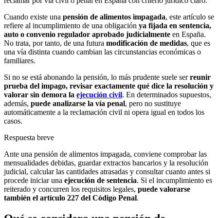
reclamar por vía civil o penal en España con criterio jurídico claro.
Cuando existe una
pensión de alimentos impagada
, este artículo se
refiere al incumplimiento de una obligación
ya fijada en sentencia,
auto o convenio regulador aprobado judicialmente
en España.
No trata, por tanto, de una futura
modificación de medidas
, que es
una vía distinta cuando cambian las circunstancias económicas o
familiares.
Si no se está abonando la pensión, lo más prudente suele ser
reunir
prueba del impago, revisar exactamente qué dice la resolución y
valorar sin demora la
ejecución civil
. En determinados supuestos,
además,
puede analizarse la vía penal
, pero no sustituye
automáticamente a la reclamación civil ni opera igual en todos los
casos.
Respuesta breve
Ante una pensión de alimentos impagada, conviene comprobar las
mensualidades debidas, guardar extractos bancarios y la resolución
judicial, calcular las cantidades atrasadas y consultar cuanto antes si
procede iniciar una
ejecución de sentencia
. Si el incumplimiento es
reiterado y concurren los requisitos legales,
puede valorarse
también el artículo 227 del Código Penal
.