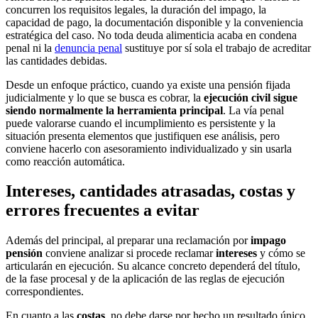
concurren los requisitos legales, la duración del impago, la
capacidad de pago, la documentación disponible y la conveniencia
estratégica del caso. No toda deuda alimenticia acaba en condena
penal ni la
denuncia penal
sustituye por sí sola el trabajo de acreditar
las cantidades debidas.
Desde un enfoque práctico, cuando ya existe una pensión fijada
judicialmente y lo que se busca es cobrar, la
ejecución civil sigue
siendo normalmente la herramienta principal
. La vía penal
puede valorarse cuando el incumplimiento es persistente y la
situación presenta elementos que justifiquen ese análisis, pero
conviene hacerlo con asesoramiento individualizado y sin usarla
como reacción automática.
Intereses, cantidades atrasadas, costas y
errores frecuentes a evitar
Además del principal, al preparar una reclamación por
impago
pensión
conviene analizar si procede reclamar
intereses
y cómo se
articularán en ejecución. Su alcance concreto dependerá del título,
de la fase procesal y de la aplicación de las reglas de ejecución
correspondientes.
En cuanto a las
costas
, no debe darse por hecho un resultado único.