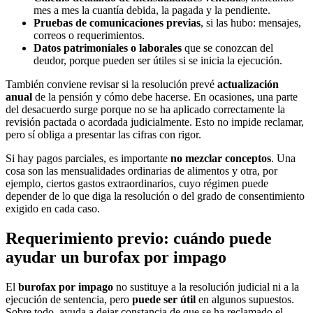
mes a mes la cuantía debida, la pagada y la pendiente.
Pruebas de comunicaciones previas
, si las hubo: mensajes,
correos o requerimientos.
Datos patrimoniales o laborales
que se conozcan del
deudor, porque pueden ser útiles si se inicia la ejecución.
También conviene revisar si la resolución prevé
actualización
anual
de la pensión y cómo debe hacerse. En ocasiones, una parte
del desacuerdo surge porque no se ha aplicado correctamente la
revisión pactada o acordada judicialmente. Esto no impide reclamar,
pero sí obliga a presentar las cifras con rigor.
Si hay pagos parciales, es importante
no mezclar conceptos
. Una
cosa son las mensualidades ordinarias de alimentos y otra, por
ejemplo, ciertos gastos extraordinarios, cuyo régimen puede
depender de lo que diga la resolución o del grado de consentimiento
exigido en cada caso.
Requerimiento previo: cuándo puede
ayudar un burofax por impago
El
burofax por impago
no sustituye a la resolución judicial ni a la
ejecución de sentencia, pero
puede ser útil
en algunos supuestos.
Sobre todo, ayuda a dejar constancia de que se ha reclamado el