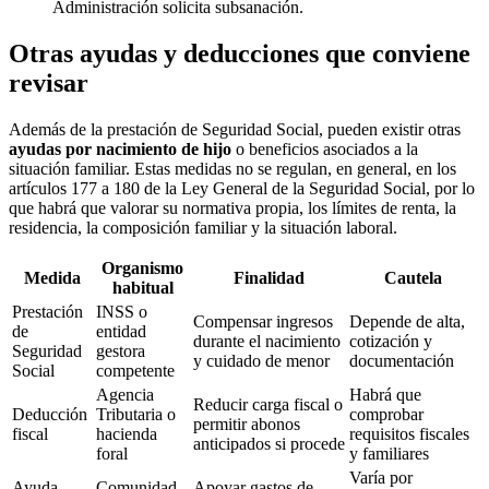
Administración solicita subsanación.
Otras ayudas y deducciones que conviene
revisar
Además de la prestación de Seguridad Social, pueden existir otras
ayudas por nacimiento de hijo
o beneficios asociados a la
situación familiar. Estas medidas no se regulan, en general, en los
artículos 177 a 180 de la Ley General de la Seguridad Social, por lo
que habrá que valorar su normativa propia, los límites de renta, la
residencia, la composición familiar y la situación laboral.
Organismo
Medida
Finalidad
Cautela
habitual
Prestación
INSS o
Compensar ingresos
Depende de alta,
de
entidad
durante el nacimiento
cotización y
Seguridad
gestora
y cuidado de menor
documentación
Social
competente
Agencia
Habrá que
Reducir carga fiscal o
Deducción
Tributaria o
comprobar
permitir abonos
fiscal
hacienda
requisitos fiscales
anticipados si procede
foral
y familiares
Varía por
Ayuda
Comunidad
Apoyar gastos de