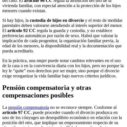
del caso. El
artículo 96 CC
regula la atribución del uso de la
vivienda familiar, con especial atención a la protección de los hijos
menores cuando existan.
Si hay hijos, la
custodia de hijos en divorcio
y el resto de medidas
parentales deben valorarse atendiendo al interés superior del menor.
El
artículo 92 CC
regula la guarda y custodia, y no establece
preferencias automáticas por razón de sexo. Habrá que valorar la
implicación de cada progenitor, la organización familiar previa, la
edad de los menores, la disponibilidad real y la documentación que
pueda acreditarlo.
En la práctica, una mujer puede notar cambios relevantes en el uso
de la casa o en la convivencia diaria con los hijos, pero no porque la
ley le “quite” esos derechos por ser mujer, sino porque el divorcio
exige reorganizar la vida familiar bajo nuevos criterios jurídicos.
Pensión compensatoria y otras
compensaciones posibles
La
pensión compensatoria
no se reconoce siempre. Conforme al
artículo 97 CC
, puede proceder cuando el divorcio produzca en
uno de los cónyuges un desequilibrio económico en relación con la
posición del otro, que implique un empeoramiento respecto de su