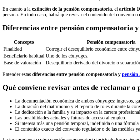
En cuanto a la
extinción de la pensión compensatoria
, el
artículo 
persona. En todo caso, habrá que revisar el contenido del convenio o 
Diferencias entre pensión compensatoria y
Concepto
Pensión compensatoria
Finalidad
Corregir el desequilibrio económico entre cónyug
Beneficiario habitual
Uno de los cónyuges.
Base de valoración
Desequilibrio derivado del divorcio o separació
Entender estas
diferencias entre pensión compensatoria y
pensión 
Qué conviene revisar antes de reclamar o
La documentación económica de ambos cónyuges: ingresos, gas
La duración del matrimonio y el reparto de roles durante la con
La dedicación a la familia y su impacto en la carrera profesiona
Las posibilidades actuales y futuras de acceso al empleo.
Si interesa más una pensión temporal, indefinida o una fórmula s
El contenido exacto del convenio regulador o de las medidas ya
La jurisprudencia sobre pensión compensatoria insiste de forma general 