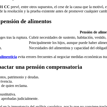
101 CC
prevé, entre otros supuestos, el cese de la causa que la motivó,
de la resolución y la prueba existente antes de promover cualquier cam
 pensión de alimentos
Pensión de alime
es tras la ruptura.
Cubrir necesidades de sustento, habitación, vestido, 
Principalmente los hijos, aunque puede haber alimen
n.
Necesidades del alimentista y capacidad del obligad
alimenticia
evita errores frecuentes al negociar medidas económicas tras
 pactar una pensión compensatoria
tos, patrimonio y deudas.
vivencia.
l de quien reclama.
ustitutiva.
 aprobadas judicialmente.
en la importancia del análisis casuístico, por lo que no conviene trasla