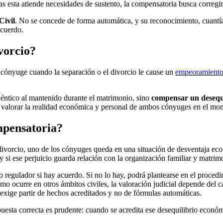
as esta atiende necesidades de sustento, la compensatoria busca corregir 
Civil
. No se concede de forma automática, y su reconocimiento, cuantía
acuerdo.
vorcio?
cónyuge cuando la separación o el divorcio le cause un
empeoramiento
idéntico al mantenido durante el matrimonio, sino
compensar un desequ
 valorar la realidad económica y personal de ambos cónyuges en el mome
mpensatoria?
vorcio, uno de los cónyuges queda en una situación de desventaja econó
 y si ese perjuicio guarda relación con la organización familiar y matri
 regulador si hay acuerdo. Si no lo hay, podrá plantearse en el procedi
 ocurre en otros ámbitos civiles, la valoración judicial depende del c
 exige partir de hechos acreditados y no de fórmulas automáticas.
spuesta correcta es prudente: cuando se acredita ese desequilibrio económ