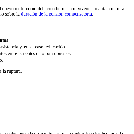
 el nuevo matrimonio del acreedor o su convivencia marital con otra
bio sobre la
duración de la pensión compensatoria
.
ntos
asistencia y, en su caso, educación.
tos entre parientes en otros supuestos.
o.
 la ruptura.
dar soluciones de un asunto a otro sin revisar bien los hechos y la