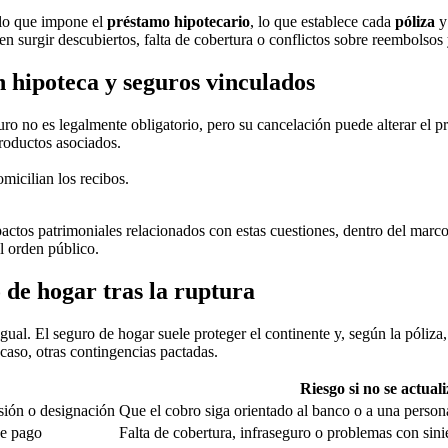
: lo que impone el
préstamo hipotecario
, lo que establece cada
póliza
y 
n surgir descubiertos, falta de cobertura o conflictos sobre reembolsos 
 hipoteca y seguros vinculados
uro no es legalmente obligatorio, pero su cancelación puede alterar el p
productos asociados.
micilian los recibos.
pactos patrimoniales relacionados con estas cuestiones, dentro del marc
el orden público.
 de hogar tras la ruptura
gual. El seguro de hogar suele proteger el continente y, según la póliza,
 caso, otras contingencias pactadas.
Riesgo si no se actual
sión o designación
Que el cobro siga orientado al banco o a una persona
de pago
Falta de cobertura, infraseguro o problemas con sini