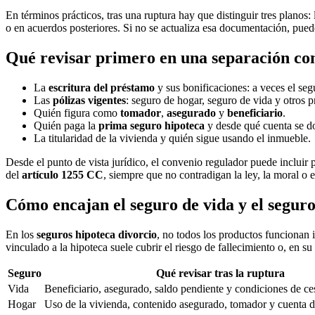
En términos prácticos, tras una ruptura hay que distinguir tres planos
o en acuerdos posteriores. Si no se actualiza esa documentación, puede
Qué revisar primero en una separación con
La
escritura del préstamo
y sus bonificaciones: a veces el seg
Las
pólizas vigentes
: seguro de hogar, seguro de vida y otros 
Quién figura como
tomador
,
asegurado
y
beneficiario
.
Quién paga la
prima seguro hipoteca
y desde qué cuenta se do
La titularidad de la vivienda y quién sigue usando el inmueble.
Desde el punto de vista jurídico, el convenio regulador puede incluir 
del
artículo 1255 CC
, siempre que no contradigan la ley, la moral o 
Cómo encajan el seguro de vida y el seguro
En los
seguros hipoteca divorcio
, no todos los productos funcionan i
vinculado a la hipoteca suele cubrir el riesgo de fallecimiento o, en su
Seguro
Qué revisar tras la ruptura
Vida
Beneficiario, asegurado, saldo pendiente y condiciones de ce
Hogar
Uso de la vivienda, contenido asegurado, tomador y cuenta 