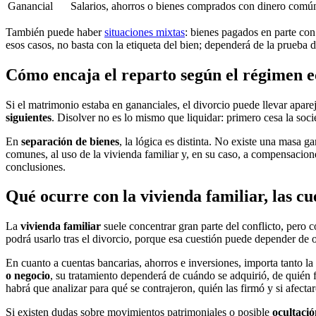
Ganancial
Salarios, ahorros o bienes comprados con dinero comú
También puede haber
situaciones mixtas
: bienes pagados en parte con
esos casos, no basta con la etiqueta del bien; dependerá de la prueba 
Cómo encaja el reparto según el régimen 
Si el matrimonio estaba en gananciales, el divorcio puede llevar apare
siguientes
. Disolver no es lo mismo que liquidar: primero cesa la soc
En
separación de bienes
, la lógica es distinta. No existe una masa g
comunes, al uso de la vivienda familiar y, en su caso, a compensacio
conclusiones.
Qué ocurre con la vivienda familiar, las cu
La
vivienda familiar
suele concentrar gran parte del conflicto, pero 
podrá usarlo tras el divorcio, porque esa cuestión puede depender de ot
En cuanto a cuentas bancarias, ahorros e inversiones, importa tanto la 
o negocio
, su tratamiento dependerá de cuándo se adquirió, de quién f
habrá que analizar para qué se contrajeron, quién las firmó y si afect
Si existen dudas sobre movimientos patrimoniales o posible
ocultació