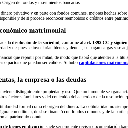
n
Origen de fondos y movimientos bancarios
 dinero privativo y en parte con fondos comunes, mejoras hechas sobre 
disponible y de si procede reconocer reembolsos o créditos entre patrimo
económico matrimonial
jada la
disolución de la sociedad
, conforme al
art. 1392 CC y siguien
iedad y después se inventarían bienes y deudas, se pagan cargas y se ad
anancial que repartir por mitad, de modo que habrá que atender a la titul
nes o pactos que puedan ser válidos. Si hubo
capitulaciones matrimoni
entas, la empresa o las deudas
conviene distinguir entre propiedad y uso. Que un inmueble sea ganancia
ros factores familiares y del contenido del acuerdo o de la resolución q
titularidad formal como el origen del dinero. La cotitularidad no siempr
igura como titular, de si se financió con fondos comunes y de la partici
aron al patrimonio común.
n de bienes en divorcio
, suele ser prudente revisar documentación banca