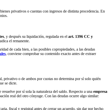
bienes privativos o cuentas con ingresos de distinta procedencia. En
nios.
tes
, y después su liquidación, regulada en el
art. 1396 CC y
judica el remanente.
aridad de cada bien, a las posibles copropiedades, a las deudas
ales
, conviene comprobar su contenido exacto antes de extraer
l, privativo o de ambos por cuotas no determina por sí solo quién
ue se dicte.
e resuelve por sí sola la naturaleza del saldo. Respecto a una
empresa
pación real del otro cónyuge. Con las deudas ocurre algo similar:
ria, fiscal y registral antes de cerrar un acuerdo, sin dar por hecho