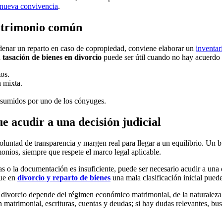
r nueva convivencia
.
patrimonio común
denar un reparto en caso de copropiedad, conviene elaborar un
inventar
a
tasación de bienes en divorcio
puede ser útil cuando no hay acuerdo 
tos.
n mixta.
 asumidos por uno de los cónyuges.
 acudir a una decisión judicial
oluntad de transparencia y margen real para llegar a un equilibrio. Un 
monios, siempre que respete el marco legal aplicable.
das o la documentación es insuficiente, puede ser necesario acudir a una 
que en
divorcio y reparto de bienes
una mala clasificación inicial puede
 divorcio depende del régimen económico matrimonial, de la naturaleza d
matrimonial, escrituras, cuentas y deudas; si hay dudas relevantes, bus