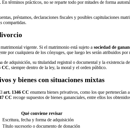
. En términos prácticos, no se reparte todo por mitades de forma autom
cuentas, préstamos, declaraciones fiscales y posibles capitulaciones mat
as compartidas.
divorcio
 matrimonial vigente. Si el matrimonio está sujeto a
sociedad de ganan
te por cualquiera de los cónyuges, que luego les serán atribuidos por m
 de adquisición, su titularidad registral o documental y la existencia de
55 CC
, siempre dentro de la ley, la moral y el orden público.
ivos y bienes con situaciones mixtas
El
art. 1346 CC
enumera bienes privativos, como los que pertenecían a 
347 CC
recoge supuestos de bienes gananciales, entre ellos los obtenidos
Qué conviene revisar
Escritura, fecha y forma de adquisición
Título sucesorio o documento de donación