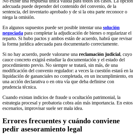
No existe una respuesta única válida para todos los casos. La opción
adecuada puede depender del contenido del convenio, de la
sentencia, del inventario aprobado y de si la otra parte reconoce o
niega la omisión.
En algunos supuestos puede ser posible intentar una
solución
negociada
para completar la adjudicación de bienes o regularizar el
reparto. Si hubo pactos y ambos están de acuerdo, habrá que revisar
la forma jurídica adecuada para documentarlo correctamente.
Si no hay acuerdo, puede valorarse una
reclamación judicial
, cuyo
cauce concreto exigirá estudiar la documentación y el estado del
procedimiento previo. No siempre se tratará, sin más, de una
modificación del convenio regulador: a veces la cuestión estará en la
liquidación de gananciales no completada, en un incumplimiento, en
una acción declarativa o en otra vía que deba definirse con
prudencia técnica.
Cuando existan indicios de fraude u ocultación patrimonial, la
estrategia procesal y probatoria cobra aún más importancia. En estos
escenarios, improvisar suele ser mala idea.
Errores frecuentes y cuándo conviene
pedir asesoramiento legal