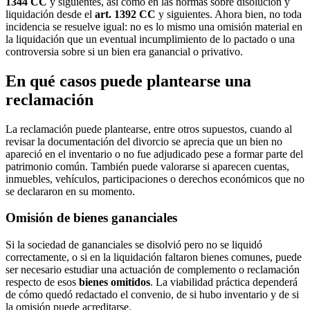
1344 CC
y siguientes, así como en las normas sobre disolución y
liquidación desde el
art. 1392 CC
y siguientes. Ahora bien, no toda
incidencia se resuelve igual: no es lo mismo una omisión material en
la liquidación que un eventual incumplimiento de lo pactado o una
controversia sobre si un bien era ganancial o privativo.
En qué casos puede plantearse una
reclamación
La reclamación puede plantearse, entre otros supuestos, cuando al
revisar la documentación del divorcio se aprecia que un bien no
apareció en el inventario o no fue adjudicado pese a formar parte del
patrimonio común. También puede valorarse si aparecen cuentas,
inmuebles, vehículos, participaciones o derechos económicos que no
se declararon en su momento.
Omisión de bienes gananciales
Si la sociedad de gananciales se disolvió pero no se liquidó
correctamente, o si en la liquidación faltaron bienes comunes, puede
ser necesario estudiar una actuación de complemento o reclamación
respecto de esos
bienes omitidos
. La viabilidad práctica dependerá
de cómo quedó redactado el convenio, de si hubo inventario y de si
la omisión puede acreditarse.