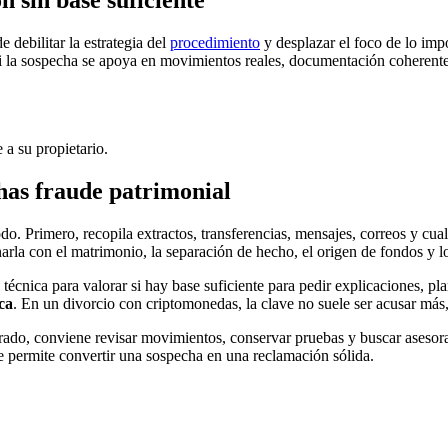
n sin base suficiente
 debilitar la estrategia del
procedimiento
y desplazar el foco de lo imp
 si la sospecha se apoya en movimientos reales, documentación coherente 
 a su propietario.
chas fraude patrimonial
o. Primero, recopila extractos, transferencias, mensajes, correos y cua
arla con el matrimonio, la separación de hecho, el origen de fondos y l
técnica para valorar si hay base suficiente para pedir explicaciones, pla
ca
. En un divorcio con criptomonedas, la clave no suele ser acusar más
arado, conviene revisar movimientos, conservar pruebas y buscar asesora
e permite convertir una sospecha en una reclamación sólida.