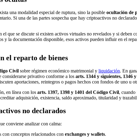
exista una modalidad especial de ruptura, sino la posible
ocultación de 
ario. Si una de las partes sospecha que hay criptoactivos no declarado
el que se discute si existen activos virtuales no revelados y si deben 
s y la documentación disponible, esos activos pueden influir en el repar
n el reparto de bienes
igo Civil
sobre régimen económico matrimonial y
liquidación
. En gana
e considerarse privativo conforme a los
arts. 1344 y siguientes, 1346 
discuten aportaciones, reintegros o pagos hechos con fondos de uno u ot
ón, en línea con los
arts. 1397, 1398 y 1401 del Código Civil
, cuando 
creditar adquisición, existencia, saldo aproximado, titularidad y trazabi
activos no declarados
que conviene analizar con calma:
os con conceptos relacionados con
exchanges y wallets
.