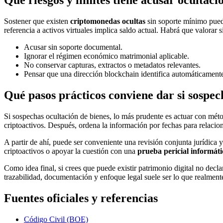
Qué riesgos y límites tiene acusar ocultació
Sostener que existen
criptomonedas ocultas
sin soporte mínimo puede
referencia a activos virtuales implica saldo actual. Habrá que valorar
Acusar sin soporte documental.
Ignorar el régimen económico matrimonial aplicable.
No conservar capturas, extractos o metadatos relevantes.
Pensar que una dirección blockchain identifica automáticamente
Qué pasos prácticos conviene dar si sospe
Si sospechas ocultación de bienes, lo más prudente es actuar con métod
criptoactivos. Después, ordena la información por fechas para relacion
A partir de ahí, puede ser conveniente una revisión conjunta jurídica y 
criptoactivos o apoyar la cuestión con una
prueba pericial informáti
Como idea final, si crees que puede existir patrimonio digital no decl
trazabilidad, documentación y enfoque legal suele ser lo que realment
Fuentes oficiales y referencias
Código Civil (BOE)