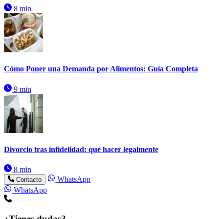
8 min
Cómo Poner una Demanda por Alimentos: Guía Completa
9 min
Divorcio tras infidelidad: qué hacer legalmente
8 min
WhatsApp
Contacto
WhatsApp
¿Tienes dudas?