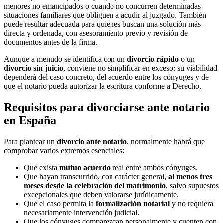
menores no emancipados o cuando no concurren determinadas
situaciones familiares que obliguen a acudir al juzgado. También
puede resultar adecuada para quienes buscan una solución más
directa y ordenada, con asesoramiento previo y revisión de
documentos antes de la firma.
Aunque a menudo se identifica con un
divorcio rápido
o un
divorcio sin juicio
, conviene no simplificar en exceso: su viabilidad
dependerá del caso concreto, del acuerdo entre los cónyuges y de
que el notario pueda autorizar la escritura conforme a Derecho.
Requisitos para divorciarse ante notario
en España
Para plantear un
divorcio ante notario
, normalmente habrá que
comprobar varios extremos esenciales:
Que exista
mutuo acuerdo
real entre ambos cónyuges.
Que hayan transcurrido, con carácter general,
al menos tres
meses desde la celebración del matrimonio
, salvo supuestos
excepcionales que deben valorarse jurídicamente.
Que el caso permita la
formalización notarial
y no requiera
necesariamente intervención judicial.
Que los cónyuges comparezcan personalmente y cuenten con