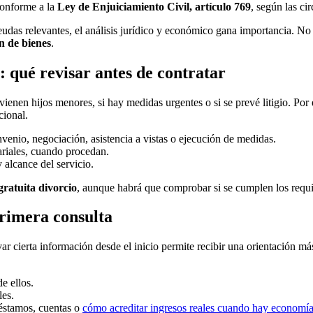
 conforme a la
Ley de Enjuiciamiento Civil, artículo 769
, según las ci
udas relevantes, el análisis jurídico y económico gana importancia. N
n de bienes
.
 qué revisar antes de contratar
vienen hijos menores, si hay medidas urgentes o si se prevé litigio. Por
cional.
enio, negociación, asistencia a vistas o ejecución de medidas.
ariales, cuando procedan.
 alcance del servicio.
 gratuita divorcio
, aunque habrá que comprobar si se cumplen los requi
primera consulta
ar cierta información desde el inicio permite recibir una orientación má
de ellos.
les.
éstamos, cuentas o
cómo acreditar ingresos reales cuando hay economí