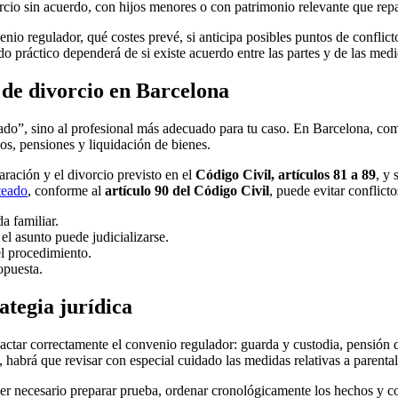
io sin acuerdo, con hijos menores o con patrimonio relevante que repar
enio regulador, qué costes prevé, si anticipa posibles puntos de conflic
ado práctico dependerá de si existe acuerdo entre las partes y de las me
 de divorcio en Barcelona
ogado”, sino al profesional más adecuado para tu caso. En Barcelona, c
os, pensiones y liquidación de bienes.
aración y el divorcio previsto en el
Código Civil, artículos 81 a 89
, y 
teado
, conforme al
artículo 90 del Código Civil
, puede evitar conflicto
a familiar.
l asunto puede judicializarse.
el procedimiento.
opuesta.
ategia jurídica
edactar correctamente el convenio regulador: guarda y custodia, pensión d
habrá que revisar con especial cuidado las medidas relativas a parenta
ser necesario preparar prueba, ordenar cronológicamente los hechos y co