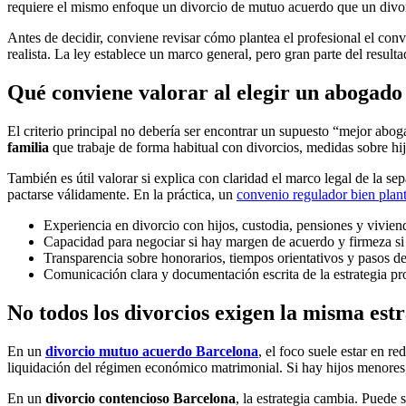
requiere el mismo enfoque un divorcio de mutuo acuerdo que un divorc
Antes de decidir, conviene revisar cómo plantea el profesional el conv
realista. La ley establece un marco general, pero gran parte del result
Qué conviene valorar al elegir un abogado
El criterio principal no debería ser encontrar un supuesto “mejor ab
familia
que trabaje de forma habitual con divorcios, medidas sobre hij
También es útil valorar si explica con claridad el marco legal de la sep
pactarse válidamente. En la práctica, un
convenio regulador bien plan
Experiencia en divorcio con hijos, custodia, pensiones y viviend
Capacidad para negociar si hay margen de acuerdo y firmeza si e
Transparencia sobre honorarios, tiempos orientativos y pasos d
Comunicación clara y documentación escrita de la estrategia pr
No todos los divorcios exigen la misma estr
En un
divorcio mutuo acuerdo Barcelona
, el foco suele estar en r
liquidación del régimen económico matrimonial. Si hay hijos menores, 
En un
divorcio contencioso Barcelona
, la estrategia cambia. Puede 