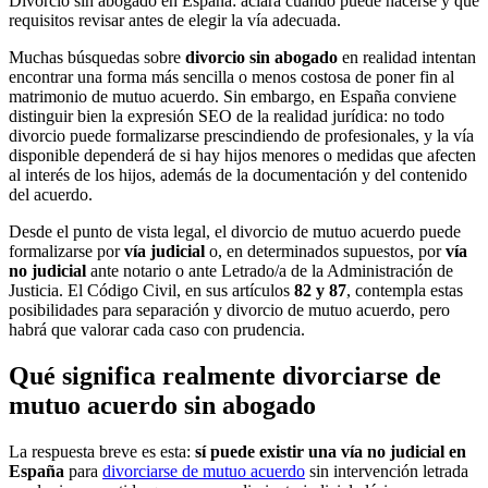
Divorcio sin abogado en España: aclara cuándo puede hacerse y qué
requisitos revisar antes de elegir la vía adecuada.
Muchas búsquedas sobre
divorcio sin abogado
en realidad intentan
encontrar una forma más sencilla o menos costosa de poner fin al
matrimonio de mutuo acuerdo. Sin embargo, en España conviene
distinguir bien la expresión SEO de la realidad jurídica: no todo
divorcio puede formalizarse prescindiendo de profesionales, y la vía
disponible dependerá de si hay hijos menores o medidas que afecten
al interés de los hijos, además de la documentación y del contenido
del acuerdo.
Desde el punto de vista legal, el divorcio de mutuo acuerdo puede
formalizarse por
vía judicial
o, en determinados supuestos, por
vía
no judicial
ante notario o ante Letrado/a de la Administración de
Justicia. El Código Civil, en sus artículos
82 y 87
, contempla estas
posibilidades para separación y divorcio de mutuo acuerdo, pero
habrá que valorar cada caso con prudencia.
Qué significa realmente divorciarse de
mutuo acuerdo sin abogado
La respuesta breve es esta:
sí puede existir una vía no judicial en
España
para
divorciarse de mutuo acuerdo
sin intervención letrada