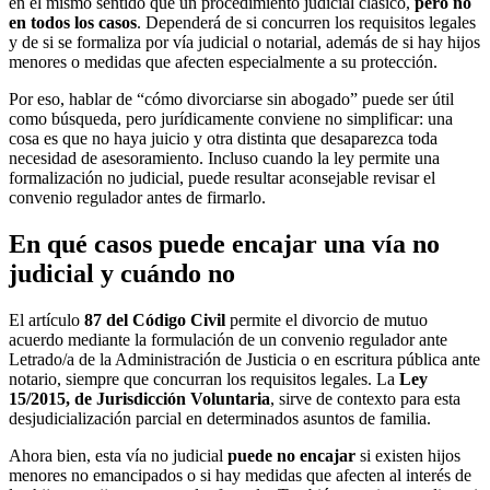
en el mismo sentido que un procedimiento judicial clásico,
pero no
en todos los casos
. Dependerá de si concurren los requisitos legales
y de si se formaliza por vía judicial o notarial, además de si hay hijos
menores o medidas que afecten especialmente a su protección.
Por eso, hablar de “cómo divorciarse sin abogado” puede ser útil
como búsqueda, pero jurídicamente conviene no simplificar: una
cosa es que no haya juicio y otra distinta que desaparezca toda
necesidad de asesoramiento. Incluso cuando la ley permite una
formalización no judicial, puede resultar aconsejable revisar el
convenio regulador antes de firmarlo.
En qué casos puede encajar una vía no
judicial y cuándo no
El artículo
87 del Código Civil
permite el divorcio de mutuo
acuerdo mediante la formulación de un convenio regulador ante
Letrado/a de la Administración de Justicia o en escritura pública ante
notario, siempre que concurran los requisitos legales. La
Ley
15/2015, de Jurisdicción Voluntaria
, sirve de contexto para esta
desjudicialización parcial en determinados asuntos de familia.
Ahora bien, esta vía no judicial
puede no encajar
si existen hijos
menores no emancipados o si hay medidas que afecten al interés de