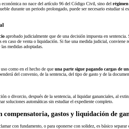
ón económica no nace del artículo 96 del Código Civil, sino del
régimen
ueble durante un periodo prolongado, puede ser necesario estudiar si es
al
cio
aprobado judicialmente que de una decisión impuesta en sentencia. S
 en caso de venta o liquidación. Si fue una medida judicial, conviene 
de las medidas adoptadas.
l uso como en el hecho de que
una parte sigue pagando cargas de una
enderá del convenio, de la sentencia, del tipo de gasto y de la documen
ción o divorcio, después de la sentencia, al liquidar gananciales, al ex
mar soluciones automáticas sin estudiar el expediente completo.
ón compensatoria, gastos y liquidación de ga
eclamar con fundamento, o para oponerse con solidez, es básico separar 