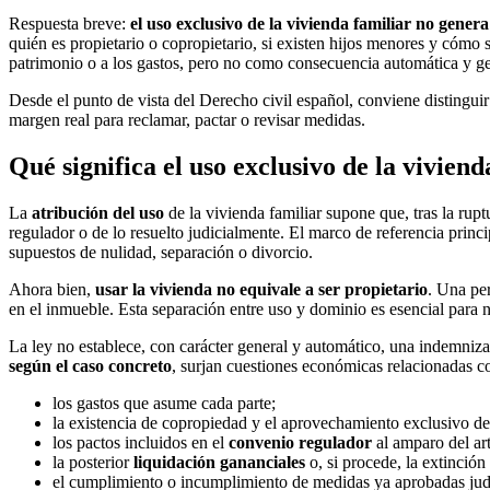
Respuesta breve:
el uso exclusivo de la vivienda familiar no gene
quién es propietario o copropietario, si existen hijos menores y cómo
patrimonio o a los gastos, pero no como consecuencia automática y ge
Desde el punto de vista del Derecho civil español, conviene distingui
margen real para reclamar, pactar o revisar medidas.
Qué significa el uso exclusivo de la vivie
La
atribución del uso
de la vivienda familiar supone que, tras la rup
regulador o de lo resuelto judicialmente. El marco de referencia princi
supuestos de nulidad, separación o divorcio.
Ahora bien,
usar la vivienda no equivale a ser propietario
. Una per
en el inmueble. Esta separación entre uso y dominio es esencial para 
La ley no establece, con carácter general y automático, una indemniza
según el caso concreto
, surjan cuestiones económicas relacionadas c
los gastos que asume cada parte;
la existencia de copropiedad y el aprovechamiento exclusivo de
los pactos incluidos en el
convenio regulador
al amparo del art
la posterior
liquidación gananciales
o, si procede, la extinció
el cumplimiento o incumplimiento de medidas ya aprobadas jud