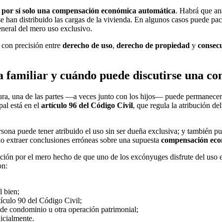
ra por sí solo una compensación económica automática
. Habrá que ana
 se han distribuido las cargas de la vivienda. En algunos casos puede p
neral del mero uso exclusivo.
r con precisión entre
derecho de uso
,
derecho de propiedad
y
consec
nda familiar y cuándo puede discutirse una c
tura, una de las partes —a veces junto con los hijos— puede permanecer 
pal está en el
artículo 96 del Código Civil
, que regula la atribución de
sona puede tener atribuido el uso sin ser dueña exclusiva; y también pu
no extraer conclusiones erróneas sobre una supuesta
compensación eco
ción por el mero hecho de que uno de los excónyuges disfrute del uso ex
on:
l bien;
ículo 90 del Código Civil;
n de condominio u otra operación patrimonial;
icialmente.